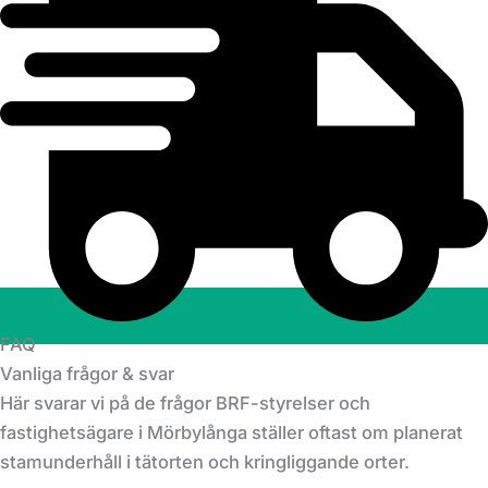
FAQ
Vanliga frågor & svar
Här svarar vi på de frågor BRF-styrelser och
fastighetsägare i Mörbylånga ställer oftast om planerat
stamunderhåll i tätorten och kringliggande orter.