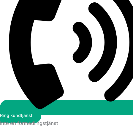
Ring kundtjänst
Inte en förmedlingstjänst