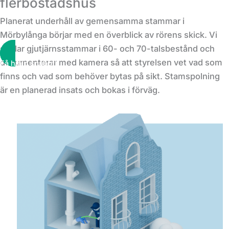
flerbostadshus
Planerat underhåll av gemensamma stammar i
Mörbylånga börjar med en överblick av rörens skick. Vi
spolar gjutjärnsstammar i 60- och 70-talsbestånd och
dokumenterar med kamera så att styrelsen vet vad som
Få hjälp snabbt!
finns och vad som behöver bytas på sikt. Stamspolning
är en planerad insats och bokas i förväg.