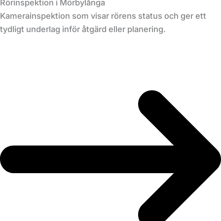
Rörinspektion i Mörbylånga
Kamerainspektion som visar rörens status och ger ett
tydligt underlag inför åtgärd eller planering.