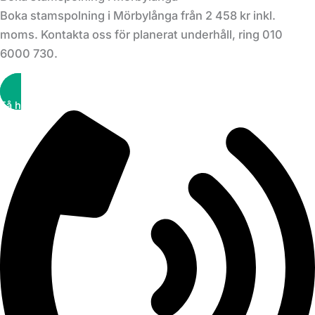
Boka stamspolning i Mörbylånga från 2 458 kr inkl.
moms. Kontakta oss för planerat underhåll, ring 010
6000 730.
Få hjälp snabbt!