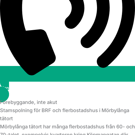
Planera ett besök
Förebyggande, inte akut
Stamspolning för BRF och flerbostadshus i Mörbylånga
tätort
Mörbylånga tätort har många flerbostadshus från 60- och
70-talet, exempelvis kvarteren kring Köpmangatan där