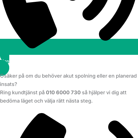
Planera ett besök
Osäker på om du behöver akut spolning eller en planerad
insats?
Ring kundtjänst på
010 6000 730
så hjälper vi dig att
bedöma läget och välja rätt nästa steg.