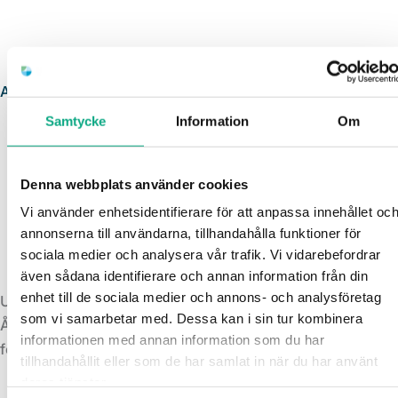
Avloppsspolning i Mörbylånga
Samtycke
Information
Om
Denna webbplats använder cookies
Vi använder enhetsidentifierare för att anpassa innehållet oc
annonserna till användarna, tillhandahålla funktioner för
sociala medier och analysera vår trafik. Vi vidarebefordrar
även sådana identifierare och annan information från din
enhet till de sociala medier och annons- och analysföretag
Underhållsspolning i Mörbylånga
som vi samarbetar med. Dessa kan i sin tur kombinera
Återkommande spolning som håller rören i gott skick och
informationen med annan information som du har
förebygger att beläggningar byggs upp i systemet.
tillhandahållit eller som de har samlat in när du har använt
deras tjänster.