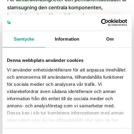
slamsugning den centrala komponenten,
kompletterad med inspektion och
underhållsspolning vid behov. Vi anpassar mixen
efter fastigheten och justerar löpande baserat på
Samtycke
Information
Om
vad ronderingen visar. Återkommande tillsyn är
billigare än akuta utryckningar.
Denna webbplats använder cookies
Vi använder enhetsidentifierare för att anpassa innehållet
och annonserna till användarna, tillhandahålla funktioner
för sociala medier och analysera vår trafik. Vi
vidarebefordrar även sådana identifierare och annan
information från din enhet till de sociala medier och
annons- och analysföretag som vi samarbetar med.
Dessa kan i sin tur kombinera informationen med annan
information som du har tillhandahållit eller som de har
Stamspolning i Mörbylånga
samlat in när du har använt deras tjänster.