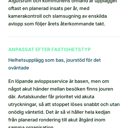
Algutsrum och kommunens omland är upplägget
oftast en planerad insats per år, med
kamerakontroll och slamsugning av enskilda
avlopp som följer årets återkommande takt.
ANPASSAT EFTER FASTIGHETSTYP
Helhetsupplägg som bas, jourstöd för det
oväntade
En löpande avloppsservice är basen, men om
något akut händer mellan besöken finns jouren
där. Avtalskunder får prioritet vid akuta
utryckningar, så att stoppet löses snabbt och utan
onödig väntetid. Det är så vi håller hela kedjan
från planerad rondering till akut åtgärd inom
samma organisation.