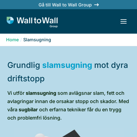
Skip
Gå till Wall to Wall Group
to
content
Home
Slamsugning
Grundlig
slamsugning
mot dyra
driftstopp
Vi utför
slamsugning
som avlägsnar slam, fett och
avlagringar innan de orsakar stopp och skador. Med
våra
sugbilar
och erfarna tekniker får du en trygg
och problemfri lösning.