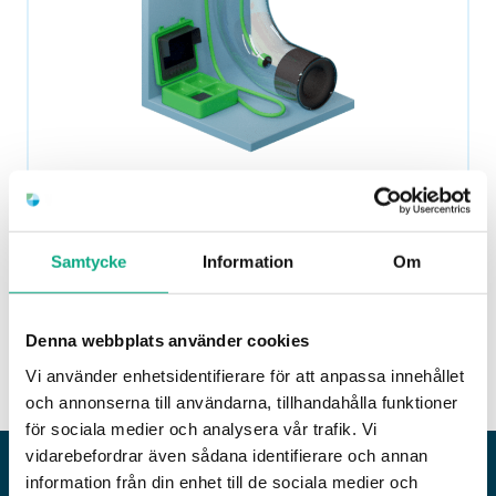
Rörinspektion
Med
rörinspektion
ser vi hur dina rör mår med
Samtycke
Information
Om
hjälp av modern kamerateknik. Efter
inspektionen levererar vi en utförlig rapport.
Denna webbplats använder cookies
Läs om Rörinspektion
Vi använder enhetsidentifierare för att anpassa innehållet
och annonserna till användarna, tillhandahålla funktioner
för sociala medier och analysera vår trafik. Vi
vidarebefordrar även sådana identifierare och annan
information från din enhet till de sociala medier och
SLAMSUGNING VID STOPP OCH UNDERHÅLL