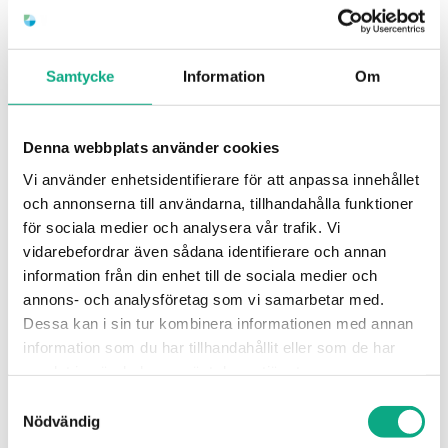
vi på plats samma dag på Öland.
Samtycke
Information
Om
Denna webbplats använder cookies
Vi använder enhetsidentifierare för att anpassa innehållet
och annonserna till användarna, tillhandahålla funktioner
för sociala medier och analysera vår trafik. Vi
vidarebefordrar även sådana identifierare och annan
Stamspolning i Mörbylånga
information från din enhet till de sociala medier och
annons- och analysföretag som vi samarbetar med.
Spolning av stammar som återställer flödet i
Dessa kan i sin tur kombinera informationen med annan
fastigheten och förebygger återkommande stopp i
information som du har tillhandahållit eller som de har
samlat in när du har använt deras tjänster.
systemet.
Samtyckesval
Stamspolning i Mörbylånga
Nödvändig