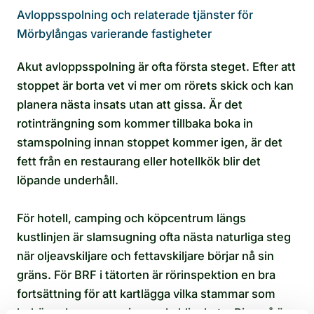
Avloppsspolning och relaterade tjänster för
Mörbylångas varierande fastigheter
Akut avloppsspolning är ofta första steget. Efter att
stoppet är borta vet vi mer om rörets skick och kan
planera nästa insats utan att gissa. Är det
rotinträngning som kommer tillbaka boka in
stamspolning innan stoppet kommer igen, är det
fett från en restaurang eller hotellkök blir det
löpande underhåll.
För hotell, camping och köpcentrum längs
kustlinjen är slamsugning ofta nästa naturliga steg
när oljeavskiljare och fettavskiljare börjar nå sin
gräns. För BRF i tätorten är rörinspektion en bra
fortsättning för att kartlägga vilka stammar som
behöver byggas om innan de blir akuta. Ring så är