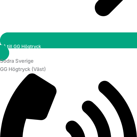
Gå till GG Högtryck
Södra Sverige
GG Högtryck (Väst)