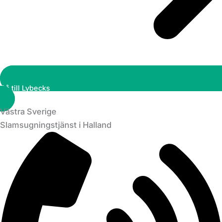
Gå till Lybecks
Västra Sverige
Slamsugningstjänst i Halland