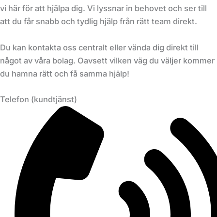
vi här för att hjälpa dig. Vi lyssnar in behovet och ser till
att du får snabb och tydlig hjälp från rätt team direkt.
Du kan kontakta oss centralt eller vända dig direkt till
något av våra bolag. Oavsett vilken väg du väljer kommer
du hamna rätt och få samma hjälp!
Telefon (kundtjänst)