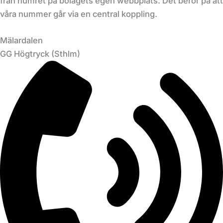
från numret på bolagets egen webbplats. Det beror på att
våra nummer går via en central koppling.
Mälardalen
GG Högtryck (Sthlm)