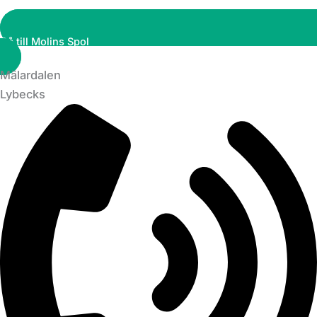
Gå till Molins Spol
Mälardalen
Lybecks