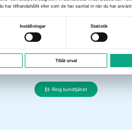
har tillhandahållit eller som de har samlat in när du har använt 
Inställningar
Statistik
r du osäker på om ärendet är akut eller kan planera
Tillåt urval
 kundtjänst på
010 6000 777
så hjälper vi dig att ta n
Ring kundtjänst