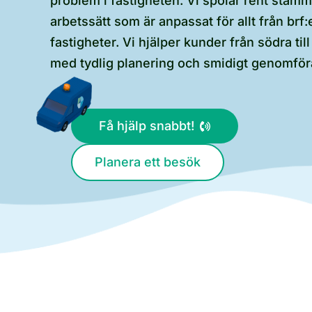
problem i fastigheten. Vi spolar rent stam
arbetssätt som är anpassat för allt från brf:
fastigheter. Vi hjälper kunder från södra til
med tydlig planering och smidigt genomfö
Få hjälp snabbt!
Planera ett besök