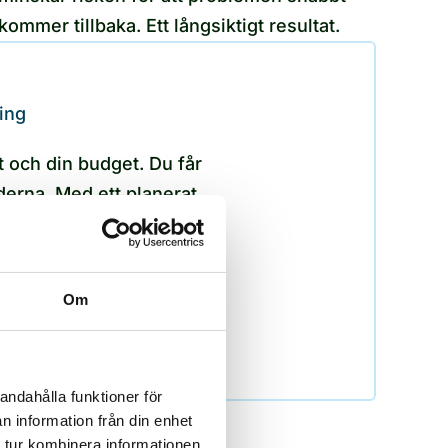
kommer tillbaka. Ett långsiktigt resultat.
ning
t och din budget. Du får
aderna. Med ett planerat
å tar vi fram ett konkret
Om
andahålla funktioner för
n information från din enhet
 tur kombinera informationen