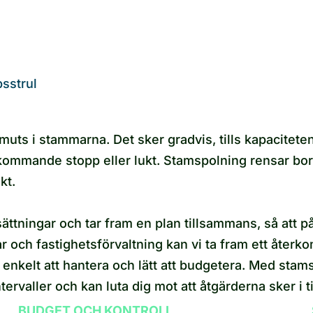
psstrul
 smuts i stammarna. Det sker gradvis, tills kapacite
kommande stopp eller lukt. Stamspolning rensar bor
kt.
tsättningar och tar fram en plan tillsammans, så att
ar och fastighetsförvaltning kan vi ta fram ett åter
t enkelt att hantera och lätt att budgetera. Med st
tervaller och kan luta dig mot att åtgärderna sker i t
BUDGET OCH KONTROLL