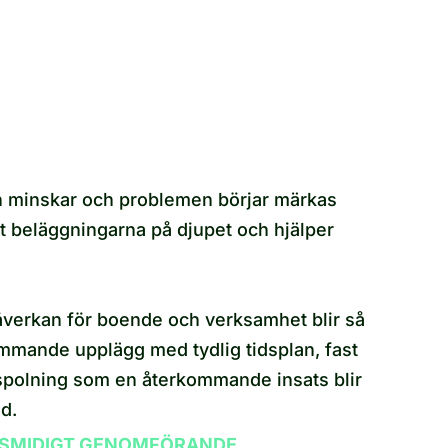
ten minskar och problemen börjar märkas
t beläggningarna på djupet och hjälper
 påverkan för boende och verksamhet blir så
kommande upplägg med tydlig tidsplan, fast
amspolning som en återkommande insats blir
id.
SMIDIGT GENOMFÖRANDE