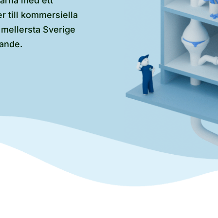
marna med ett
er till kommersiella
l mellersta Sverige
rande.