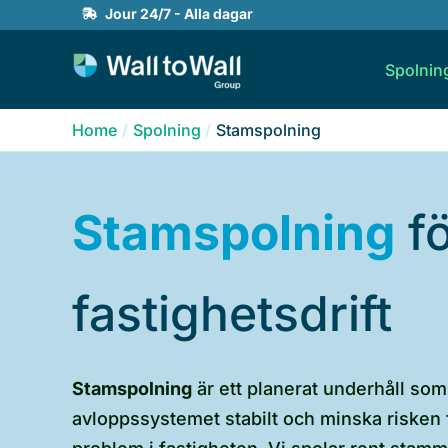
Skip
Jour 24/7 - Alla dagar
to
Spolnin
content
Home
Spolning
Stamspolning
Stamspolning
fö
fastighetsdrift
Stamspolning
är ett planerat underhåll som 
avloppssystemet stabilt och minska riske