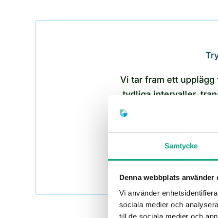
Try
Vi tar fram ett upplägg
tydliga intervaller, tr
schema minskar risken fö
Samtycke
Denna webbplats använder 
Vi använder enhetsidentifierar
sociala medier och analysera 
till de sociala medier och a