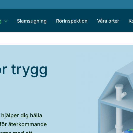
g
Slamsugning
Rörinspektion
Våra orter
K
r trygg
hjälper dig hålla
n för återkommande