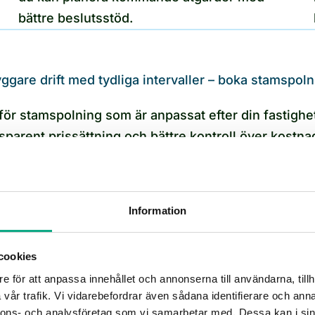
bättre beslutsstöd.
ggare drift med tydliga intervaller – boka stamspol
 för stamspolning som är anpassat efter din fastighe
ansparent prissättning och bättre kontroll över kostn
r akuta stopp och dyra överraskningar. Hör av dig s
förslag.
Information
Få hjälp snabbt!
Planera ett besök
cookies
e för att anpassa innehållet och annonserna till användarna, tillh
vår trafik. Vi vidarebefordrar även sådana identifierare och anna
nnons- och analysföretag som vi samarbetar med. Dessa kan i sin