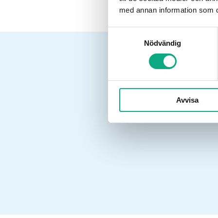
med annan information som du 
Samtyckesval
Nödvändig
Ä
Avvisa
Ring vår