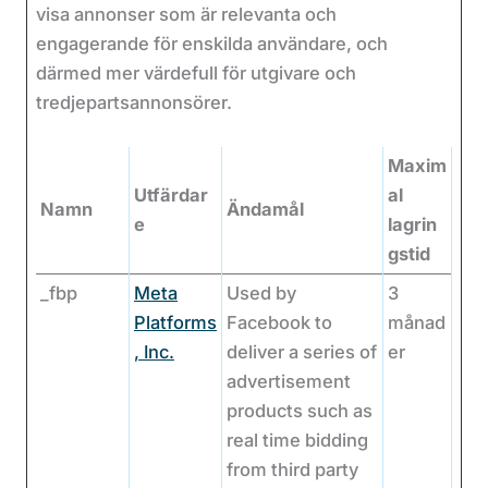
visa annonser som är relevanta och
engagerande för enskilda användare, och
därmed mer värdefull för utgivare och
tredjepartsannonsörer.
Maxim
Utfärdar
al
Namn
Ändamål
e
lagrin
gstid
_fbp
Meta
Used by
3
Platforms
Facebook to
månad
, Inc.
deliver a series of
er
advertisement
products such as
real time bidding
from third party