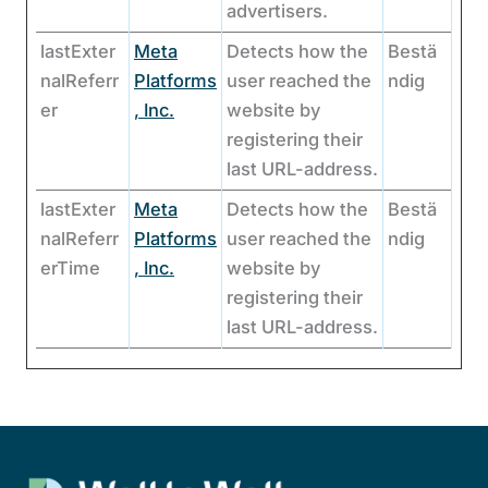
advertisers.
lastExter
Meta
Detects how the
Bestä
nalReferr
Platforms
user reached the
ndig
er
, Inc.
website by
registering their
last URL-address.
lastExter
Meta
Detects how the
Bestä
nalReferr
Platforms
user reached the
ndig
erTime
, Inc.
website by
registering their
last URL-address.