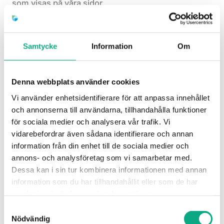
som visas på våra sidor.
Du kan ändra eller dra tillbaka ditt samtycke till
cookie-förklaringen på vår webbplats.
Samtycke
Information
Om
Läs mer i vår sekretesspolicy om vilka vi är, hur du
Denna webbplats använder cookies
kontaktar oss och på vilket sätt vi behandlar
personuppgifter.
Vi använder enhetsidentifierare för att anpassa innehållet
och annonserna till användarna, tillhandahålla funktioner
för sociala medier och analysera vår trafik. Vi
Ange ditt samtyckes-ID och datum för när du
vidarebefordrar även sådana identifierare och annan
kontaktade oss gällande ditt samtycke.
information från din enhet till de sociala medier och
annons- och analysföretag som vi samarbetar med.
Ditt samtycke gäller för följande domäner:
Dessa kan i sin tur kombinera informationen med annan
spolbil.se
information som du har tillhandahållit eller som de har
samlat in när du har använt deras tjänster.
Ditt nuvarande tillstånd: Avvisa.
Samtyckesval
Ändra ditt medgivande
Nödvändig