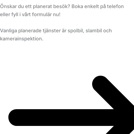
Önskar du ett planerat besök? Boka enkelt på telefon
eller fyll i vårt formulär nu!
Vanliga planerade tjänster är spolbil, slambil och
kamerainspektion.