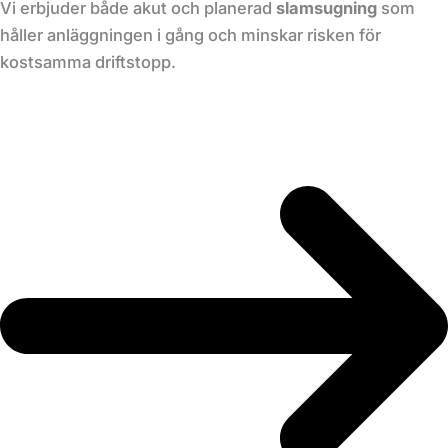
Vi erbjuder både akut och planerad
slamsugning
som
håller anläggningen i gång och minskar risken för
kostsamma driftstopp.