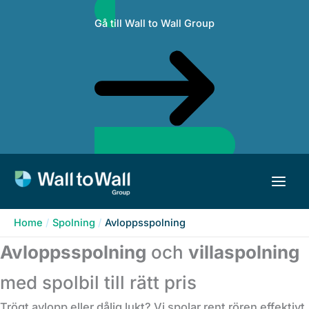
Skip
Gå till Wall to Wall Group
to
content
Home
Spolning
Avloppsspolning
Avloppsspolning
och
villaspolning
med spolbil till rätt pris
Trögt avlopp eller dålig lukt? Vi spolar rent rören effektivt