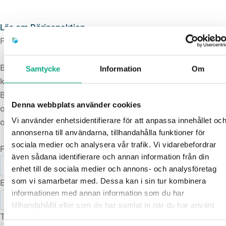
Läs om Rörinspektion
Få en offert
Behöver du avloppsspolning? Få en snabb och
Samtycke
Information
Om
kostnadsfri offert idag!
Beskriv kort ditt behov av avloppsspolning så tar vi hand
Denna webbplats använder cookies
om resten. Vi återkommer snabbt med en kostnadsfri
Vi använder enhetsidentifierare för att anpassa innehållet oc
offert – helt utan förpliktelser.
annonserna till användarna, tillhandahålla funktioner för
sociala medier och analysera vår trafik. Vi vidarebefordrar
Fullständigt namn
även sådana identifierare och annan information från din
enhet till de sociala medier och annons- och analysföretag
som vi samarbetar med. Dessa kan i sin tur kombinera
E-postadress
informationen med annan information som du har
tillhandahållit eller som de har samlat in när du har använt
Telefonnummer
deras tjänster.