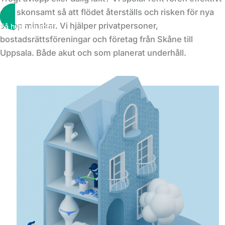
och skonsamt så att flödet återställs och risken för nya
stopp minskar. Vi hjälper privatpersoner,
Få hjälp snabbt!
bostadsrättsföreningar och företag från Skåne till
Uppsala. Både akut och som planerat underhåll.