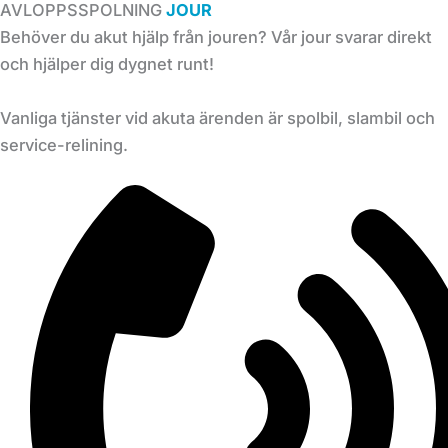
AVLOPPSSPOLNING
JOUR
Behöver du akut hjälp från jouren? Vår jour svarar direkt
och hjälper dig dygnet runt!
Vanliga tjänster vid akuta ärenden är spolbil, slambil och
service-relining.