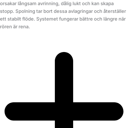
orsakar långsam avrinning, dålig lukt och kan skapa
stopp. Spolning tar bort dessa avlagringar och återställer
ett stabilt flöde. Systemet fungerar bättre och längre när
rören är rena.