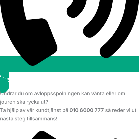
Planera ett besök
Undrar du om avloppsspolningen kan vänta eller om
jouren ska rycka ut?
Ta hjälp av vår kundtjänst på
010 6000 777
så reder vi ut
nästa steg tillsammans!