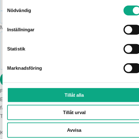
Samtyckesval
Nödvändig
Meddelande
Inställningar
Statistik
Marknadsföring
Skicka meddelande
Formuläret har skickats in!
Tillåt alla
Ett fel uppstod när formuläret skickades. Kontrollera alla
fält och försök igen.
Tillåt urval
Tryggt och kemikaliefritt
Avvisa
Kraftfull avloppsspolning som löser akuta problem och