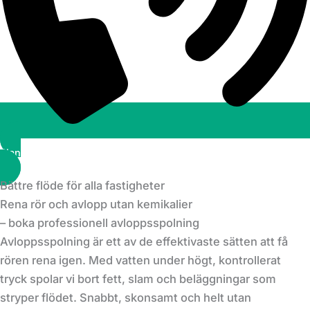
Planera ett besök
Bättre flöde för alla fastigheter
Rena rör och avlopp utan kemikalier
– boka professionell avloppsspolning
Avloppsspolning är ett av de effektivaste sätten att få
rören rena igen. Med vatten under högt, kontrollerat
tryck spolar vi bort fett, slam och beläggningar som
stryper flödet. Snabbt, skonsamt och helt utan