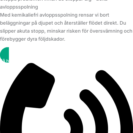
avloppsspolning
Med kemikaliefri avloppsspolning rensar vi bort
beläggningar på djupet och återställer flödet direkt. Du
slipper akuta stopp, minskar risken för översvämning och
förebygger dyra följdskador.
Få hjälp snabbt!