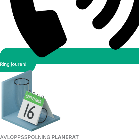
Ring jouren!
AVLOPPSSPOLNING
PLANERAT