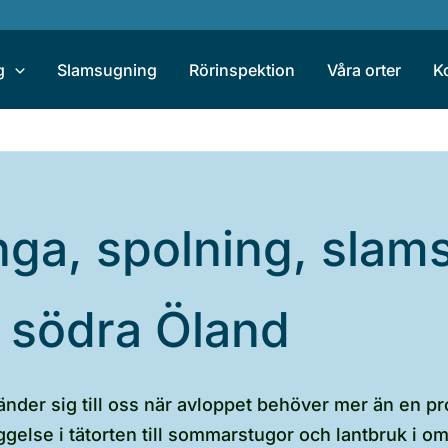
g
Slamsugning
Rörinspektion
Våra orter
K
nga, spolning, slam
å södra Öland
der sig till oss när avloppet behöver mer än en pro
ggelse i tätorten till sommarstugor och lantbruk i 