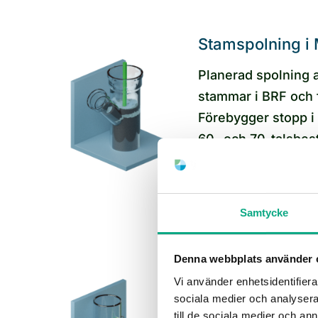
Stamspolning i
Planerad spolnin
stammar i BRF och 
Förebygger stopp i
60- och 70-talsbest
centrumkvarteren.
Stamspolning i 
Samtycke
Denna webbplats använder 
Underhållsspoln
Vi använder enhetsidentifierar
sociala medier och analysera 
Återkommande unde
till de sociala medier och a