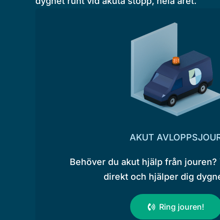
dygnet runt vid akuta stopp, hela året.
AKUT AVLOPPSJOU
Behöver du akut hjälp från jouren? 
direkt och hjälper dig dygne
Ring jouren!