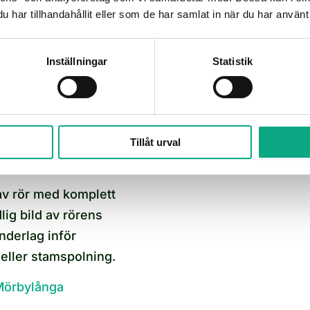
r upp en cykel efter
har tillhandahållit eller som de har samlat in när du har använt 
stället för att vänta
ka via 010 6000 730.
Inställningar
Statistik
ing i Mörbylånga
Tillåt urval
 Mörbylånga
v rör med komplett
ig bild av rörens
nderlag inför
 eller stamspolning.
 Mörbylånga