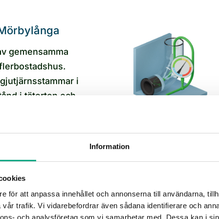
 Mörbylånga
g av gemensamma
flerbostadshus.
 gjutjärnsstammar i
ånd i tätorten och
Mörbylånga
Information
cookies
ing i Mörbylånga
e för att anpassa innehållet och annonserna till användarna, tillh
vår trafik. Vi vidarebefordrar även sådana identifierare och anna
rhåll med planerad
nnons- och analysföretag som vi samarbetar med. Dessa kan i sin