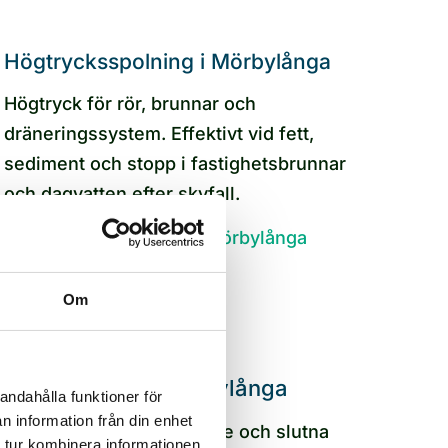
Högtrycksspolning i Mörbylånga
Högtryck för rör, brunnar och
dräneringssystem. Effektivt vid fett,
sediment och stopp i fastighetsbrunnar
och dagvatten efter skyfall.
Högtrycksspolning i Mörbylånga
Om
Slamsugning i Mörbylånga
andahålla funktioner för
n information från din enhet
Tömning av slamavskiljare och slutna
 tur kombinera informationen