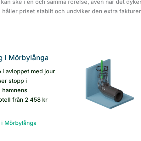
d kan ske i en och samma rörelse, även när det dyker
l håller priset stabilt och undviker den extra faktur
g i Mörbylånga
p i avloppet med jour
ser stopp i
r, hamnens
tell från 2 458 kr
 i Mörbylånga