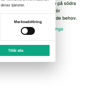
tankar för enskilda avlopp på södra
deras tjänster.
Öland. Planerad insats inför
sommarsäsong och löpande behov.
Marknadsföring
Slamsugning i Mörbylånga
Tillåt alla