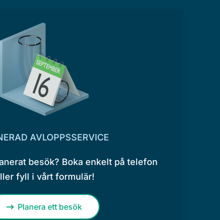
NERAD AVLOPPSSERVICE
lanerat besök? Boka enkelt på telefon
ller fyll i vårt formulär!
Planera ett besök