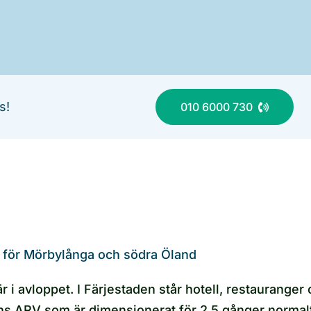
s!
010 6000 730
 för Mörbylånga och södra Öland
i avloppet. I Färjestaden står hotell, restauranger
ns ARV som är dimensionerat för 2,5 gånger norma