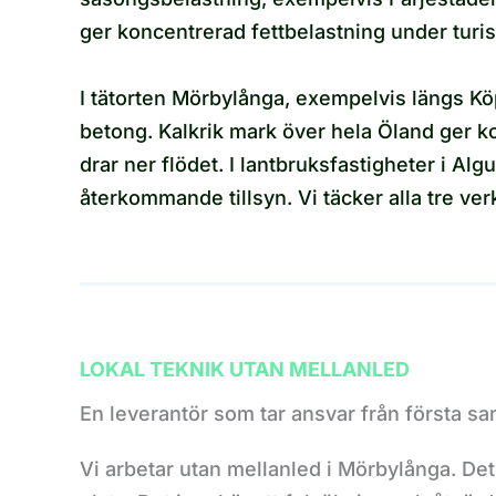
ger koncentrerad fettbelastning under turis
I tätorten Mörbylånga, exempelvis längs K
betong. Kalkrik mark över hela Öland ger k
drar ner flödet. I lantbruksfastigheter i A
återkommande tillsyn. Vi täcker alla tre v
LOKAL TEKNIK UTAN MELLANLED
En leverantör som tar ansvar från första samt
Vi arbetar utan mellanled i Mörbylånga. D