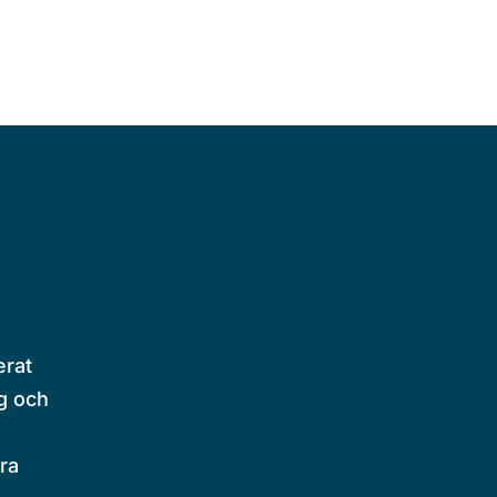
erat
g och
ra