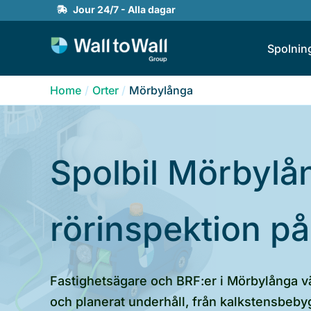
Skip
Jour 24/7 - Alla dagar
to
Spolnin
content
Home
Orter
Mörbylånga
Spolbil Mörbylå
rörinspektion p
Fastighetsägare och BRF:er i Mörbylånga vän
och planerat underhåll, från kalkstensbeby