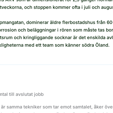
tveckorna, och stoppen kommer ofta i juli och augus
öpmangatan, dominerar äldre flerbostadshus från 60-
orrosion och beläggningar i rören som måste tas bor
lgutsrum och kringliggande socknar är det enskilda 
erkligheterna med ett team som känner södra Öland.
al till avslutat jobb
et är samma tekniker som tar emot samtalet, åker ö