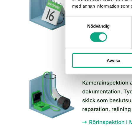
rondering. Vi lägge
med annan information som du 
fastighetens skick i
Samtyckesval
på akuta stopp. Bo
Nödvändig
Underhållsspoln
Avvisa
Rörinspektion i
Kamerainspektion a
dokumentation. Tydl
skick som beslutsu
reparation, relining
Rörinspektion i