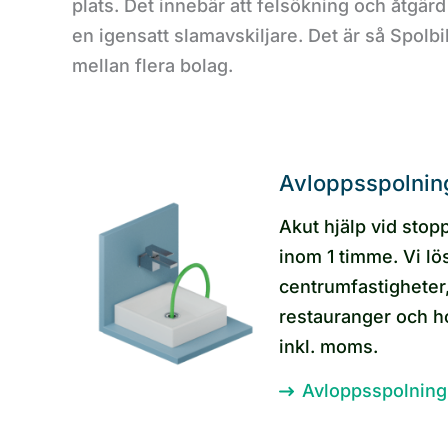
plats. Det innebär att felsökning och åtgär
en igensatt slamavskiljare. Det är så Spolbi
mellan flera bolag.
Avloppsspolnin
Akut hjälp vid stop
inom 1 timme. Vi lö
centrumfastighete
restauranger och ho
inkl. moms.
Avloppsspolning