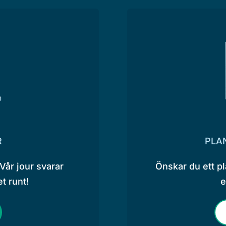
R
PLA
Vår jour svarar
Önskar du ett p
t runt!
e