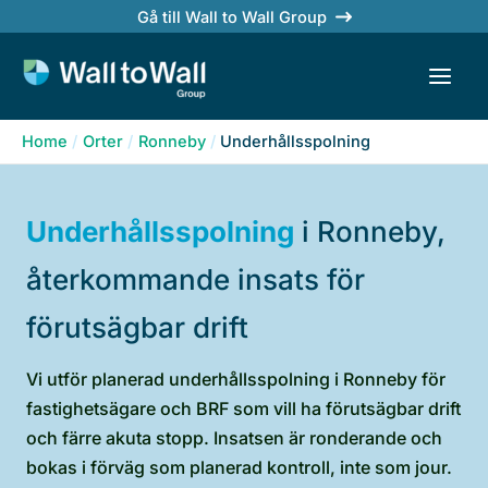
Skip
Gå till Wall to Wall Group
to
content
Home
Orter
Ronneby
Underhållsspolning
Underhållsspolning
i Ronneby,
återkommande insats för
förutsägbar drift
Vi utför planerad underhållsspolning i Ronneby för
fastighetsägare och BRF som vill ha förutsägbar drift
och färre akuta stopp. Insatsen är ronderande och
bokas i förväg som planerad kontroll, inte som jour.