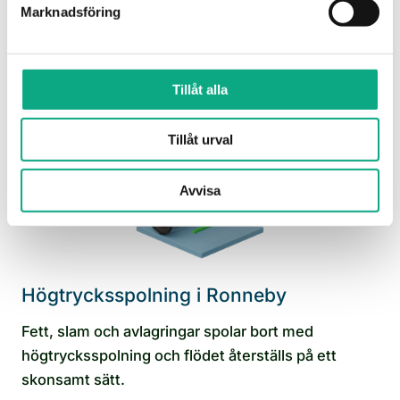
få tillbaka ett jämnt flöde när avloppet börjar strula.
Marknadsföring
Avloppsspolning i Ronneby
Tillåt alla
Tillåt urval
Avvisa
Högtrycksspolning i Ronneby
Fett, slam och avlagringar spolar bort med
högtrycksspolning och flödet återställs på ett
skonsamt sätt.