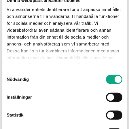
Denna webbplats använder cookies
Planerad rengöring av stammar som återställer
Vi använder enhetsidentifierare för att anpassa innehållet
kapaciteten i stammarna och ger stabilare drift i
och annonserna till användarna, tillhandahålla funktioner
fastigheten.
för sociala medier och analysera vår trafik. Vi
Stamspolning i Ronneby
vidarebefordrar även sådana identifierare och annan
information från din enhet till de sociala medier och
annons- och analysföretag som vi samarbetar med.
Dessa kan i sin tur kombinera informationen med annan
information som du har tillhandahållit eller som de har
samlat in när du har använt deras tjänster.
Samtyckesval
Nödvändig
Inställningar
Avloppsspolning i Ronneby
Statistik
Spolbil som rensar bort avlagringar och hjälper dig