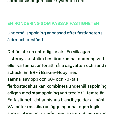
sommarsäsongen håller systemet i drift.
EN RONDERING SOM PASSAR FASTIGHETEN
Underhållsspolning anpassad efter fastighetens
ålder och bestånd
Det är inte en enhetlig insats. En villaägare i
Listerbys kustnära bestånd kan ha rondering vart
eller vartannat år för att hålla dagvatten och sand i
schack. En BRF i Bräkne-Hoby med
samhällsavlopp och 60- och 70-tals
flerbostadshus kan kombinera underhållsspolning
årligen med stamspolning vart tredje till femte år.
En fastighet i Johannishus blandbygd där allmänt
VA möter enskilda anläggningar har egen logik
som vi planerar i samråd med ägaren. Vi anpassar