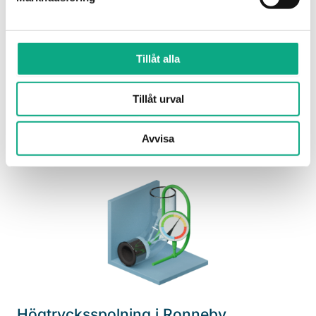
Avloppsspolning i Ronneby
Tillåt alla
Spolning som löser stopp och återställer flödet så
problemen inte kommer tillbaka lika snabbt.
Tillåt urval
Avloppsspolning i Ronneby
Avvisa
Högtrycksspolning i Ronneby