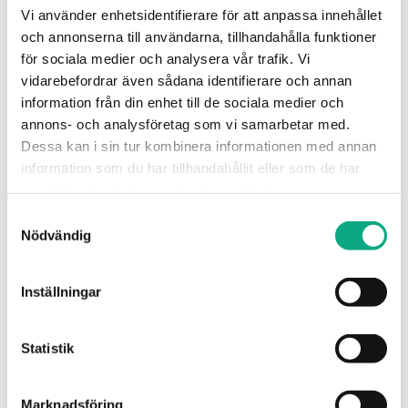
Vi använder enhetsidentifierare för att anpassa innehållet
och annonserna till användarna, tillhandahålla funktioner
för sociala medier och analysera vår trafik. Vi
Stamspolning i Ronneby
vidarebefordrar även sådana identifierare och annan
information från din enhet till de sociala medier och
Spolning av stammar som återställer flödet i
annons- och analysföretag som vi samarbetar med.
fastigheten och förebygger återkommande stopp i
Dessa kan i sin tur kombinera informationen med annan
systemet.
information som du har tillhandahållit eller som de har
samlat in när du har använt deras tjänster.
Stamspolning i Ronneby
Samtyckesval
Nödvändig
Inställningar
Statistik
Marknadsföring