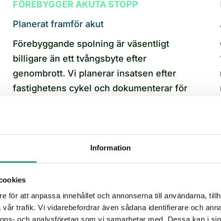
FÖREBYGGER AKUTA STOPP
Planerat framför akut
Förebyggande spolning är väsentligt
billigare än ett tvångsbyte efter
genombrott. Vi planerar insatsen efter
fastighetens cykel och dokumenterar för
nästa steg.
INTE EN FÖRMEDLINGSTJÄNST
Information
Egen regi hela vägen
Spolarna tar emot beställningen, planerar
cookies
med styrelsen och kör ut bilen. Inga vidare
e för att anpassa innehållet och annonserna till användarna, tillh
vår trafik. Vi vidarebefordrar även sådana identifierare och anna
led, ingen kedja av leverantörer som lägger
nnons- och analysföretag som vi samarbetar med. Dessa kan i sin