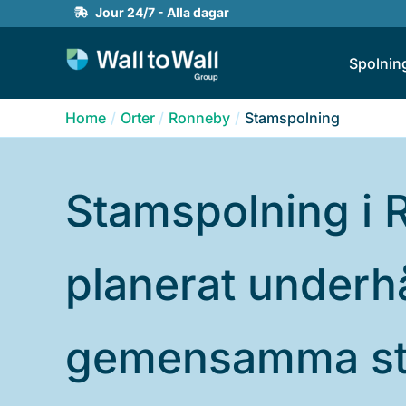
Skip
Jour 24/7 - Alla dagar
to
Spolnin
content
Home
Orter
Ronneby
Stamspolning
Stamspolning i 
planerat underhå
gemensamma s