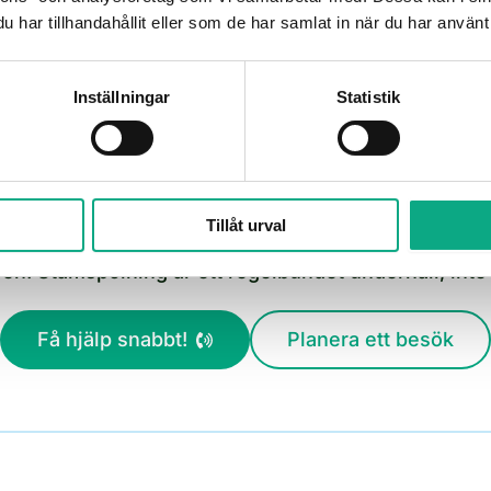
till påslag.
har tillhandahållit eller som de har samlat in när du har använt 
Inställningar
Statistik
Boka stamspolning i Ronneby
Tillåt urval
eby från 2 465 kr inkl. moms. Ring 010 6000 720 fö
aren. Stamspolning är ett regelbundet underhåll, inte 
Få hjälp snabbt!
Planera ett besök