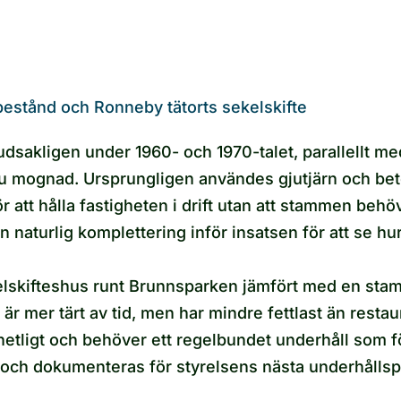
bestånd och Ronneby tätorts sekelskifte
sakligen under 1960- och 1970-talet, parallellt me
nu mognad. Ursprungligen användes gjutjärn och b
r att hålla fastigheten i drift utan att stammen beh
n naturlig komplettering inför insatsen för att se h
lskifteshus runt Brunnsparken jämfört med en stam i
 är mer tärt av tid, men har mindre fettlast än resta
etligt och behöver ett regelbundet underhåll som fö
 och dokumenteras för styrelsens nästa underhållsp