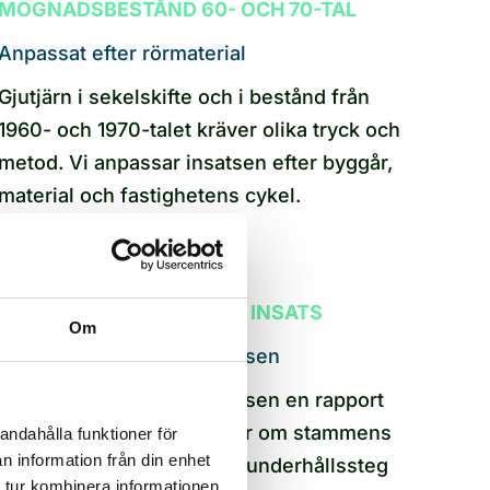
MOGNADSBESTÅND 60- OCH 70-TAL
Anpassat efter rörmaterial
Gjutjärn i sekelskifte och i bestånd från
1960- och 1970-talet kräver olika tryck och
metod. Vi anpassar insatsen efter byggår,
material och fastighetens cykel.
RAPPORT EFTER UTFÖRD INSATS
Om
Beslutsunderlag för styrelsen
Efter spolningen får styrelsen en rapport
med bilder och kommentar om stammens
andahålla funktioner för
n information från din enhet
skick. Bra grund för nästa underhållssteg
 tur kombinera informationen