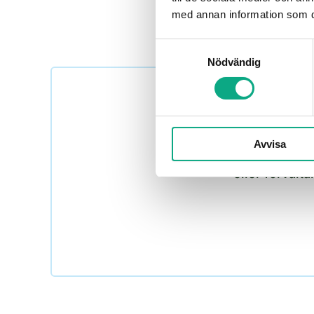
med annan information som du 
Samtyckesval
Nödvändig
Avvisa
Boka stamspolning i Ronn
eller förvalt