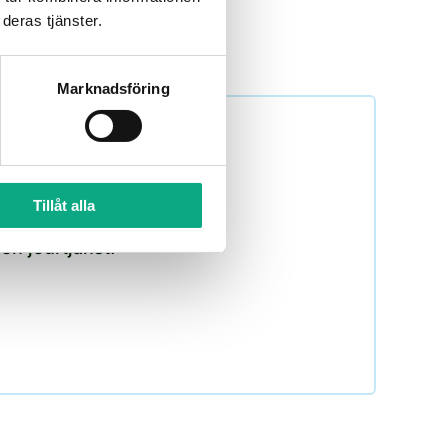
och ekonomisk planering.
deras tjänster.
Marknadsföring
Tillåt alla
r planering med styrelsen
en jourtjänst.