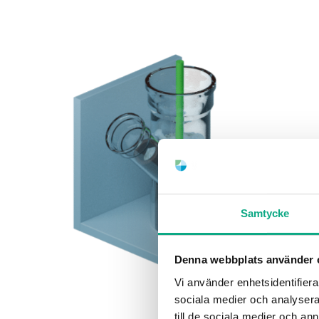
Samtycke
Denna webbplats använder 
Vi använder enhetsidentifierar
sociala medier och analysera 
till de sociala medier och a