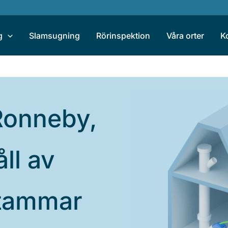
g
Slamsugning
Rörinspektion
Våra orter
K
Ronneby,
ll av
tammar