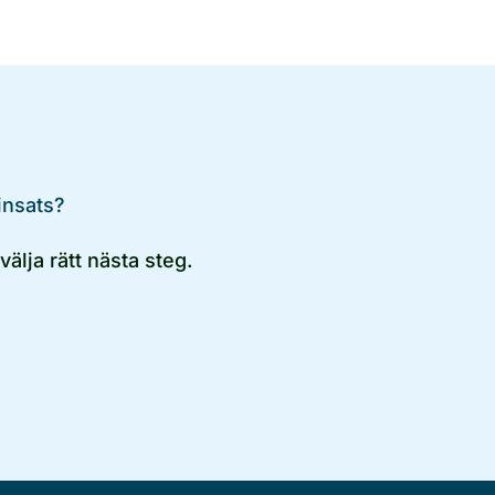
insats?
älja rätt nästa steg.