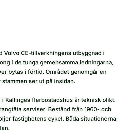
d Volvo CE-tillverkningens utbyggnad i
etong i de tunga gemensamma ledningarna,
över bytas i förtid. Området genomgår en
ur stammen ser ut på insidan.
 Kallinges flerbostadshus är teknisk olikt.
urangtäta serviser. Bestånd från 1960- och
ljer fastighetens cykel. Båda situationerna
lan.