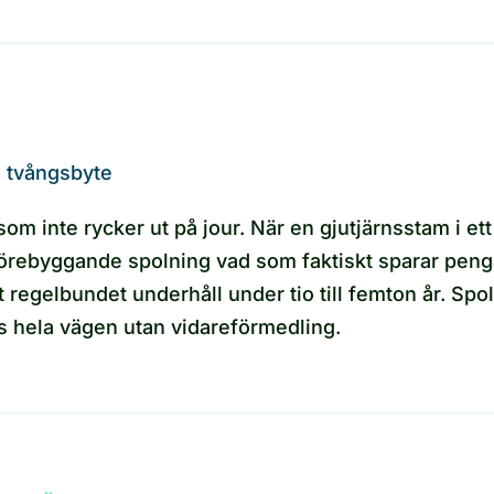
a tvångsbyte
m inte rycker ut på jour. När en gjutjärnsstam i ett
r förebyggande spolning vad som faktiskt sparar pen
t regelbundet underhåll under tio till femton år. Sp
ts hela vägen utan vidareförmedling.