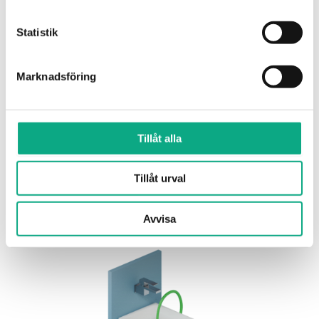
Statistik
Marknadsföring
Avloppsservice i Nybro
Med jour och planerad service får du snabb hjälp
Tillåt alla
vid stopp och åtgärder för stabilare drift.
Tillåt urval
Avloppsservice i Nybro
Avvisa