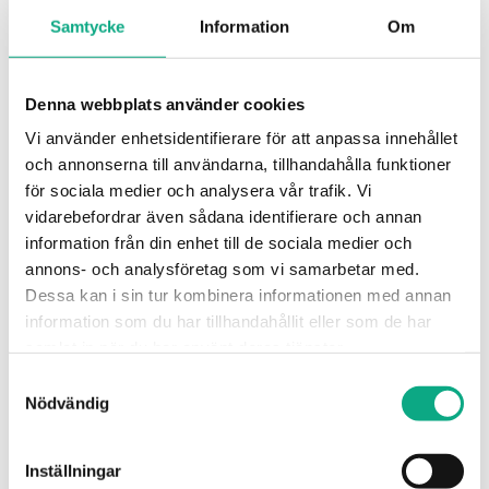
Samtycke
Information
Om
Denna webbplats använder cookies
Vi använder enhetsidentifierare för att anpassa innehållet
och annonserna till användarna, tillhandahålla funktioner
för sociala medier och analysera vår trafik. Vi
Stamspolning i Nybro
vidarebefordrar även sådana identifierare och annan
Spolning av stammar som återställer flödet i
information från din enhet till de sociala medier och
annons- och analysföretag som vi samarbetar med.
fastigheten och förebygger återkommande stopp i
Dessa kan i sin tur kombinera informationen med annan
systemet.
information som du har tillhandahållit eller som de har
Stamspolning i Nybro
samlat in när du har använt deras tjänster.
Samtyckesval
Nödvändig
Inställningar