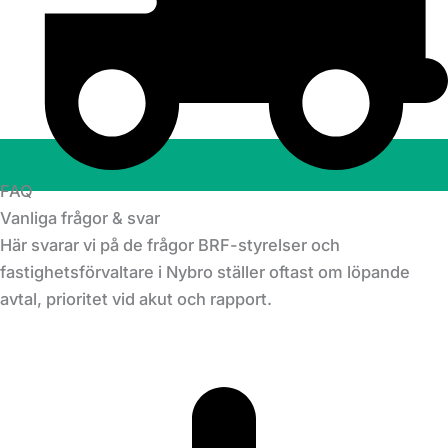
FAQ
Vanliga frågor & svar
Här svarar vi på de frågor BRF-styrelser och
fastighetsförvaltare i Nybro ställer oftast om löpande
avtal, prioritet vid akut och rapport.