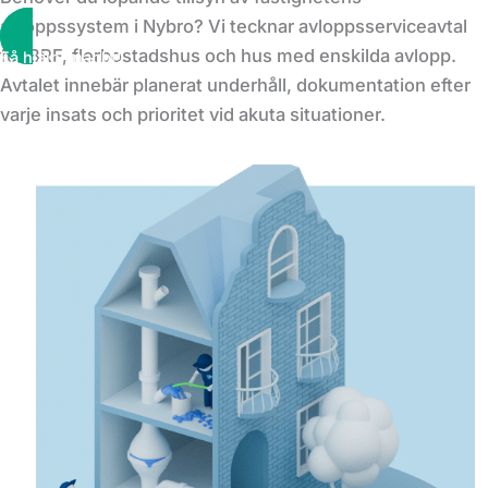
avloppssystem i Nybro? Vi tecknar avloppsserviceavtal
för BRF, flerbostadshus och hus med enskilda avlopp.
Få hjälp snabbt!
Avtalet innebär planerat underhåll, dokumentation efter
varje insats och prioritet vid akuta situationer.