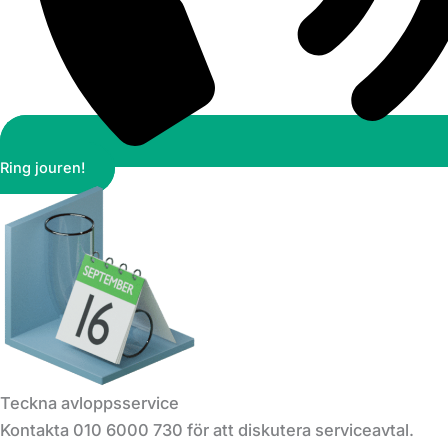
Ring jouren!
Teckna avloppsservice
Kontakta 010 6000 730 för att diskutera serviceavtal.