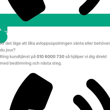
Planera ett besök
Är det läge att låta avloppsspolningen vänta eller behöver
du jour?
Ring kundtjänst på
010 6000 730
så hjälper vi dig direkt
med bedömning och nästa steg.