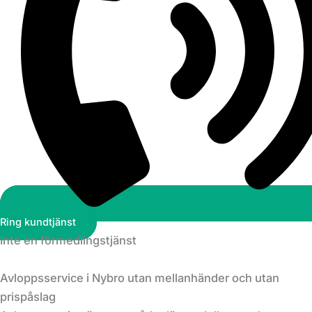
Ring kundtjänst
Inte en förmedlingstjänst
Avloppsservice i Nybro utan mellanhänder och utan
prispåslag