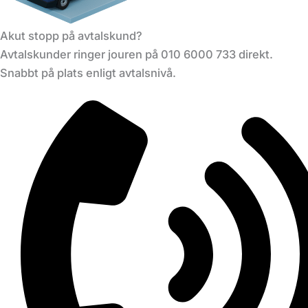
Akut stopp på avtalskund?
Avtalskunder ringer jouren på 010 6000 733 direkt.
Snabbt på plats enligt avtalsnivå.