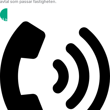
avtal som passar fastigheten.
Få hjälp snabbt!