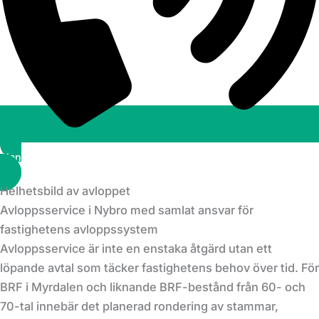
Planera ett besök
Helhetsbild av avloppet
Avloppsservice i Nybro med samlat ansvar för
fastighetens avloppssystem
Avloppsservice är inte en enstaka åtgärd utan ett
löpande avtal som täcker fastighetens behov över tid. För
BRF i Myrdalen och liknande BRF-bestånd från 60- och
70-tal innebär det planerad rondering av stammar,