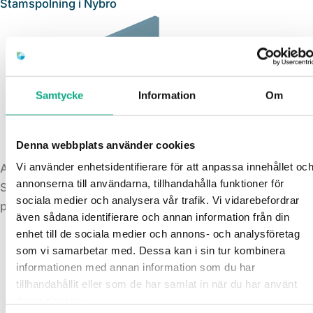
Stamspolning i Nybro
Samtycke
Information
Om
Denna webbplats använder cookies
Vi använder enhetsidentifierare för att anpassa innehållet oc
Avloppsspolning i Nybro
annonserna till användarna, tillhandahålla funktioner för
Spolning som löser stopp och återställer flödet så
sociala medier och analysera vår trafik. Vi vidarebefordrar
problemen inte kommer tillbaka lika snabbt.
även sådana identifierare och annan information från din
enhet till de sociala medier och annons- och analysföretag
som vi samarbetar med. Dessa kan i sin tur kombinera
informationen med annan information som du har
tillhandahållit eller som de har samlat in när du har använt
deras tjänster.