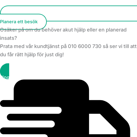
Planera ett besök
Osäker på om du behöver akut hjälp eller en planerad
insats?
Prata med vår kundtjänst på 010 6000 730 så ser vi till att
du får rätt hjälp för just dig!
Ring kundtjänst