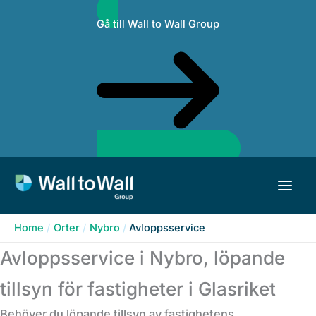
Skip
Gå till Wall to Wall Group
to
content
Home
Orter
Nybro
Avloppsservice
Avloppsservice i Nybro, löpande
tillsyn för fastigheter i Glasriket
Behöver du löpande tillsyn av fastighetens