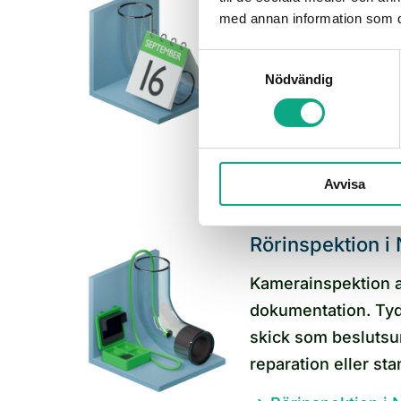
Återkommande unde
med annan information som du 
rondering. Lägger u
Samtyckesval
fastighetens skick i
Nödvändig
på akuta stopp. Bo
Underhållsspoln
Avvisa
Rörinspektion i
Kamerainspektion a
dokumentation. Tydl
skick som beslutsu
reparation eller st