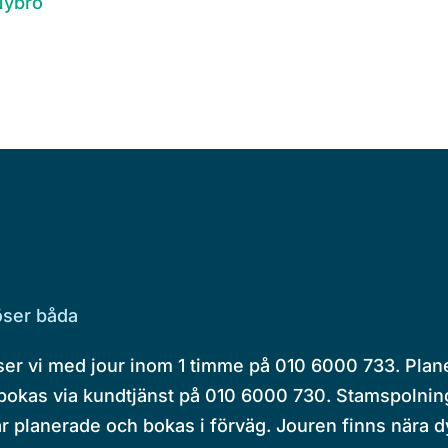
Nybro
löser båda
öser vi med jour inom 1 timme på 010 6000 733. Plan
 bokas via kundtjänst på 010 6000 730. Stamspolnin
 är planerade och bokas i förväg. Jouren finns nära 