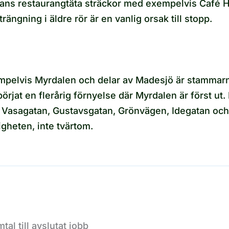
tans restaurangtäta sträckor med exempelvis Café H
ängning i äldre rör är en vanlig orsak till stopp.
pelvis Myrdalen och delar av Madesjö är stammarna 
örjat en flerårig förnyelse där Myrdalen är först ut
s Vasagatan, Gustavsgatan, Grönvägen, Idegatan och 
gheten, inte tvärtom.
al till avslutat jobb