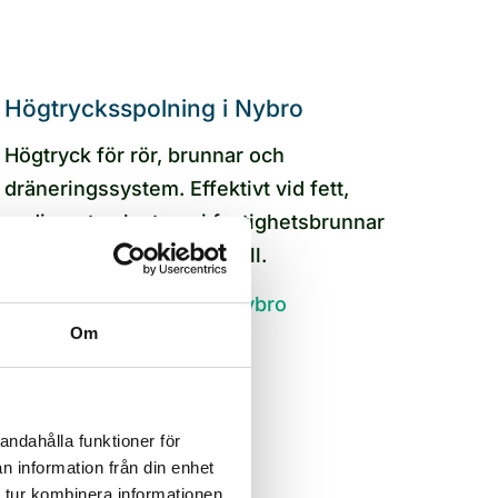
Högtrycksspolning i Nybro
Högtryck för rör, brunnar och
dräneringssystem. Effektivt vid fett,
sediment och stopp i fastighetsbrunnar
och dagvatten efter skyfall.
Högtrycksspolning i Nybro
Om
andahålla funktioner för
Slamsugning i Nybro
n information från din enhet
 tur kombinera informationen