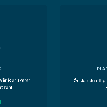
R
PLA
Vår jour svarar
Önskar du ett p
t runt!
e