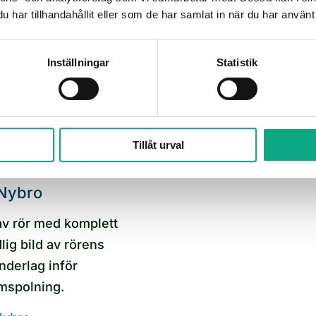
rhåll med planerad
har tillhandahållit eller som de har samlat in när du har använt 
pp en cykel efter
stället för att vänta
Inställningar
Statistik
ka via 010 6000 730.
ing i Nybro
Tillåt urval
 Nybro
v rör med komplett
ig bild av rörens
nderlag inför
amspolning.