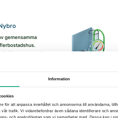
 Nybro
g av gemensamma
flerbostadshus.
 gjutjärnsstammar i
bestånd från 60-
dalen.
Information
Nybro
cookies
e för att anpassa innehållet och annonserna till användarna, tillh
ng i Nybro
vår trafik. Vi vidarebefordrar även sådana identifierare och anna
nnons- och analysföretag som vi samarbetar med. Dessa kan i sin