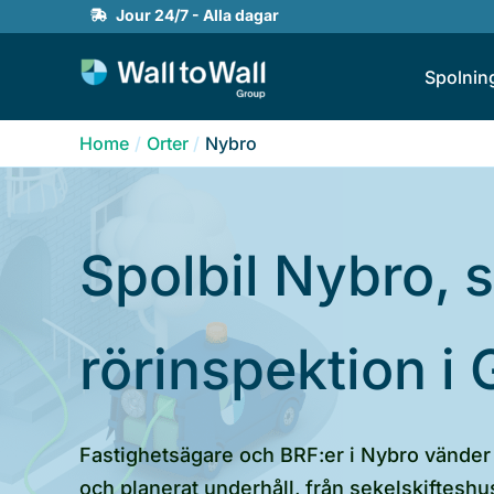
Skip
Jour 24/7 - Alla dagar
to
Spolnin
content
Home
Orter
Nybro
Spolbil Nybro, 
rörinspektion i 
Fastighetsägare och BRF:er i Nybro vänder 
och planerat underhåll, från sekelskiftesh