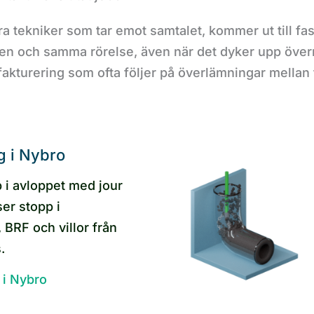
åra tekniker som tar emot samtalet, kommer ut till f
 en och samma rörelse, även när det dyker upp överra
 fakturering som ofta följer på överlämningar mellan 
g i Nybro
p i avloppet med jour
ser stopp i
 BRF och villor från
.
 i Nybro