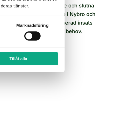
Tömning av slamavskiljare och slutna
deras tjänster.
tankar för enskilda avlopp i Nybro och
kommunens omland. Planerad insats
Marknadsföring
inför säsong och löpande behov.
Slamsugning i Nybro
Tillåt alla