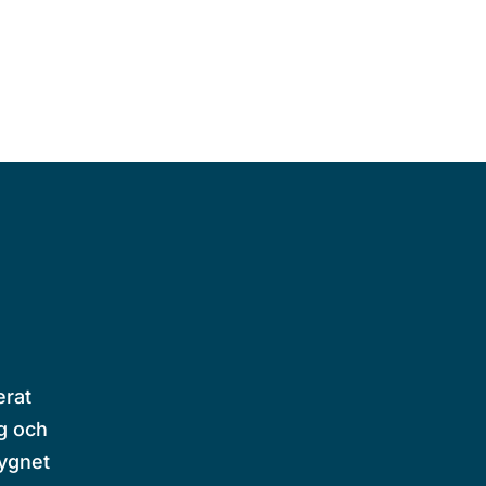
erat
g och
dygnet