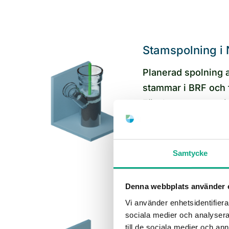
Stamspolning i
Planerad spolnin
stammar i BRF och 
Förebygger stopp i
centrum och i BRF-
och 70-tal som Myr
Samtycke
Stamspolning i 
Denna webbplats använder 
Vi använder enhetsidentifierar
Underhållsspolni
sociala medier och analysera 
till de sociala medier och a