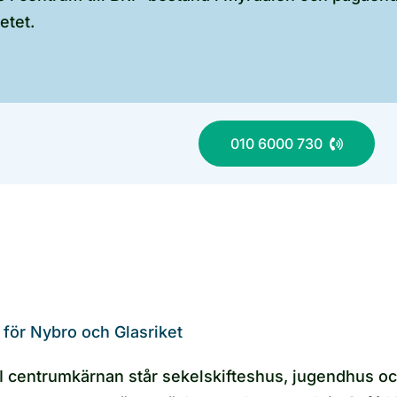
etet.
010 6000 730
för Nybro och Glasriket
. I centrumkärnan står sekelskifteshus, jugendhus o