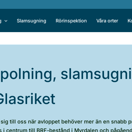
g
Slamsugning
Rörinspektion
Våra orter
K
spolning, slamsugn
Glasriket
sig till oss när avloppet behöver mer än en snabb pr
us i centrum till BRF-bestånd i Myrdalen och pågåe