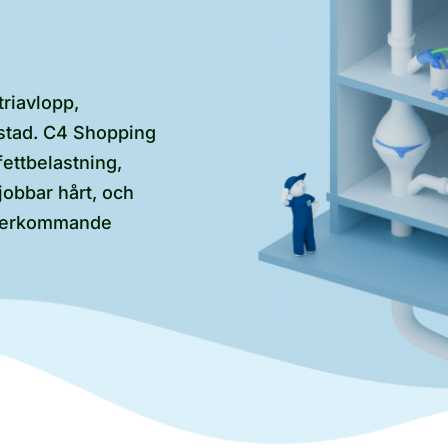
triavlopp,
anstad. C4 Shopping
fettbelastning,
obbar hårt, och
återkommande