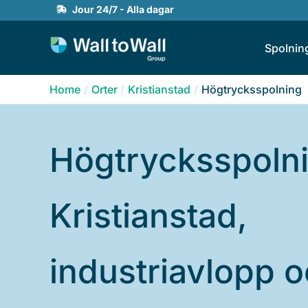
Skip
Jour 24/7 - Alla dagar
to
Spolnin
content
Home
Orter
Kristianstad
Högtrycksspolning
Högtrycksspolni
Kristianstad,
industriavlopp 