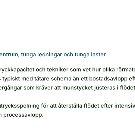
entrum, tunga ledningar och tunga laster
yckkapacitet och tekniker som vet hur olika rörmater
s typiskt med tätare schema än ett bostadsavlopp ef
gångar som kräver att munstycket justeras i flödet
cksspolning för att återställa flödet efter intensi
h processavlopp.