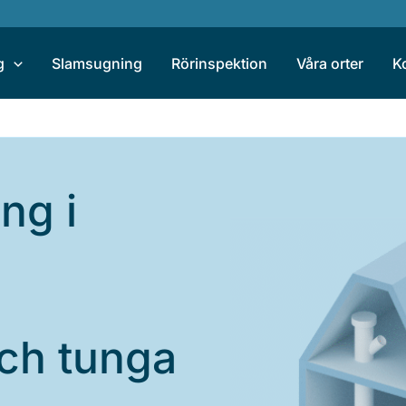
g
Slamsugning
Rörinspektion
Våra orter
K
ng i
och tunga