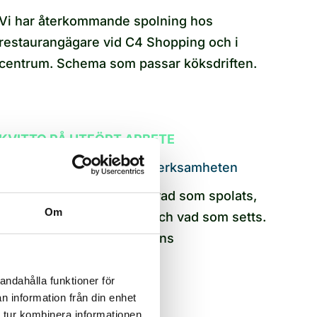
Vi har återkommande spolning hos
restaurangägare vid C4 Shopping och i
centrum. Schema som passar köksdriften.
KVITTO PÅ UTFÖRT ARBETE
Rapport som funkar mot verksamheten
Du får dokumentation på vad som spolats,
Om
vilket tryck som använts och vad som setts.
Underlag för verksamhetens
kvalitetsuppföljning.
andahålla funktioner för
n information från din enhet
 tur kombinera informationen