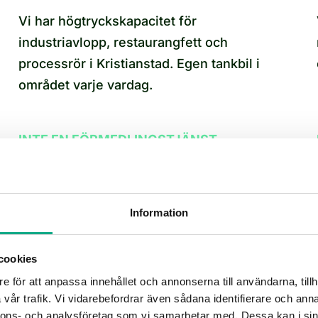
Vi har högtryckskapacitet för
industriavlopp, restaurangfett och
processrör i Kristianstad. Egen tankbil i
området varje vardag.
INTE EN FÖRMEDLINGSTJÄNST
Spolarna kör tankbilen själv
Vi äger fordon och utrustning. Inga
Information
underleverantörer mellan din beställning
och utfört arbete.
cookies
e för att anpassa innehållet och annonserna till användarna, tillh
vår trafik. Vi vidarebefordrar även sådana identifierare och anna
nnons- och analysföretag som vi samarbetar med. Dessa kan i sin