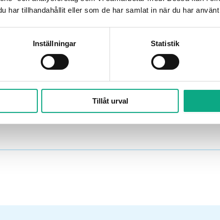
har tillhandahållit eller som de har samlat in när du har använt 
Boka högtrycksspolning i Kristianstad
Inställningar
Statistik
 Kristianstad från 2 465 kr inkl. moms. Ring 010 6
in besöket.
Tillåt urval
Få hjälp snabbt!
Planera ett besök