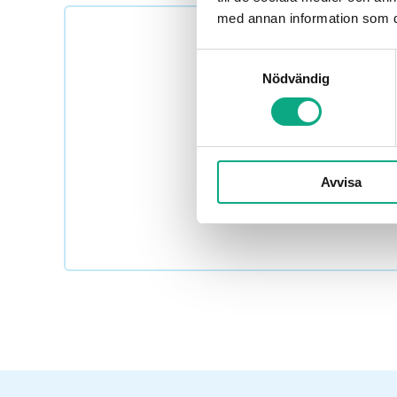
med annan information som du 
Samtyckesval
Nödvändig
Boka högtrycksspolning i
Avvisa