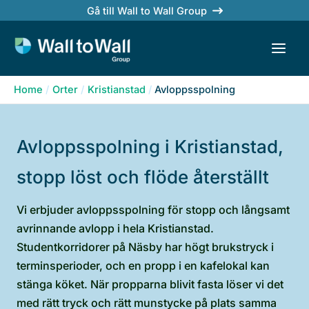
Skip
Gå till Wall to Wall Group
to
content
Home
Orter
Kristianstad
Avloppsspolning
Avloppsspolning i Kristianstad,
stopp löst och flöde återställt
Vi erbjuder avloppsspolning för stopp och långsamt
avrinnande avlopp i hela Kristianstad.
Studentkorridorer på Näsby har högt brukstryck i
terminsperioder, och en propp i en kafelokal kan
stänga köket. När propparna blivit fasta löser vi det
med rätt tryck och rätt munstycke på plats samma