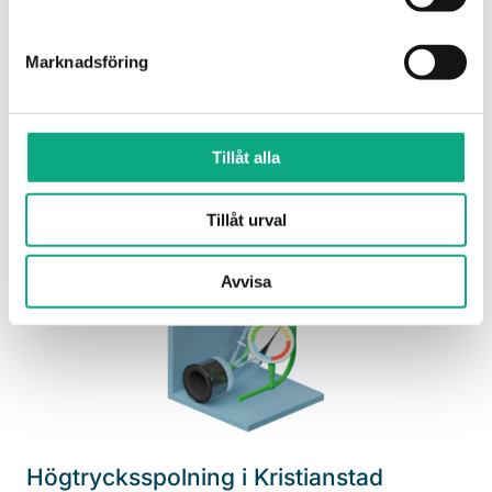
Avloppsservice i Kristianstad
Marknadsföring
Med jour och planerad service får du snabb hjälp
vid stopp och åtgärder för stabilare drift.
Tillåt alla
Avloppsservice i Kristianstad
Tillåt urval
Avvisa
Högtrycksspolning i Kristianstad