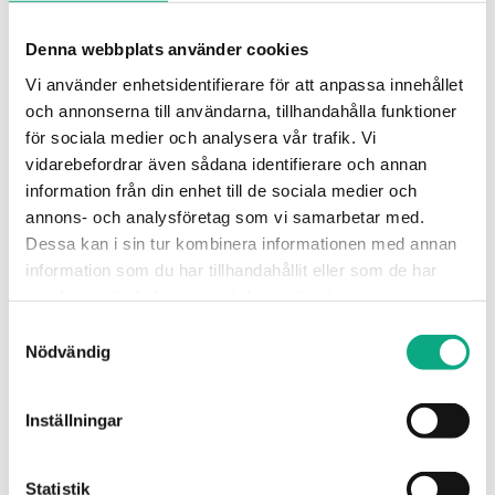
Denna webbplats använder cookies
Stamspolning i Kristianstad
Vi använder enhetsidentifierare för att anpassa innehållet
och annonserna till användarna, tillhandahålla funktioner
Spolning av stammar som återställer flödet i
för sociala medier och analysera vår trafik. Vi
fastigheten och förebygger återkommande stopp i
vidarebefordrar även sådana identifierare och annan
systemet.
information från din enhet till de sociala medier och
annons- och analysföretag som vi samarbetar med.
Stamspolning i Kristianstad
Dessa kan i sin tur kombinera informationen med annan
information som du har tillhandahållit eller som de har
samlat in när du har använt deras tjänster.
Samtyckesval
Nödvändig
Inställningar
Statistik