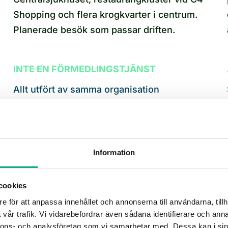
Shopping och flera krogkvarter i centrum.
Planerade besök som passar driften.
INTE EN FÖRMEDLINGSTJÄNST
Allt utfört av samma organisation
Vi samlar alla tjänster under en
organisation. Du får en kontaktperson, en
faktura och ett samlat ansvar – det sparar
Information
tid, minskar administrationen och gör
samarbetet enklare och tryggare.
cookies
e för att anpassa innehållet och annonserna till användarna, tillh
vår trafik. Vi vidarebefordrar även sådana identifierare och anna
nnons- och analysföretag som vi samarbetar med. Dessa kan i sin