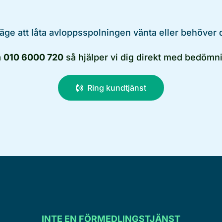
läge att låta avloppsspolningen vänta eller behöver 
å
010 6000 720
så hjälper vi dig direkt med bedömni
Ring kundtjänst
INTE EN FÖRMEDLINGSTJÄNST