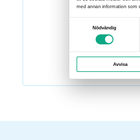
med annan information som du 
Samtyckesval
Nödvändig
Boka avloppsservice i K
Avvisa