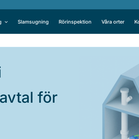
g
Slamsugning
Rörinspektion
Våra orter
K
i
avtal för