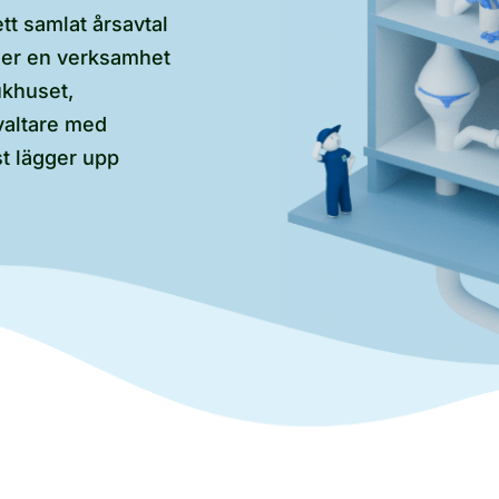
tt samlat årsavtal
eller en verksamhet
ukhuset,
valtare med
t lägger upp