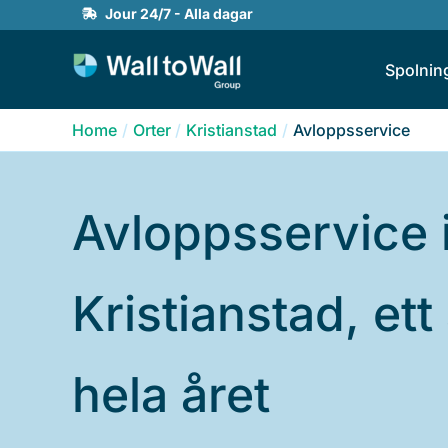
Skip
Jour 24/7 - Alla dagar
to
Spolnin
content
Home
Orter
Kristianstad
Avloppsservice
Avloppsservice 
Kristianstad, ett 
hela året