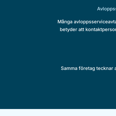
Avloppss
Många avloppsserviceavtal
betyder att kontaktperson
Samma företag tecknar av