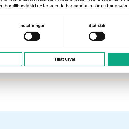
har tillhandahållit eller som de har samlat in när du har använt 
Boka avloppsservice i Kristianstad
Inställningar
Statistik
ristianstad från 2 465 kr inkl. moms per besök. Rin
Spolarna upp avtalet.
Få hjälp snabbt!
Planera ett besök
Tillåt urval