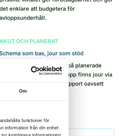
det enklare att budgetera för
avloppsunderhåll.
AKUT OCH PLANERAT
Schema som bas, jour som stöd
Serviceupplägget bygger på planerade
insatser, men vid akuta stopp finns jour via
våra spoltjänster. Ni får support oavsett
Om
situation.
andahålla funktioner för
n information från din enhet
 tur kombinera informationen