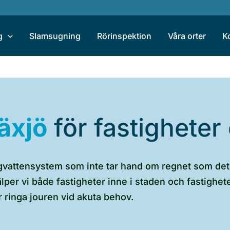
g
Slamsugning
Rörinspektion
Våra orter
K
äxjö
för fastighete
 dagvattensystem som inte tar hand om regnet som de
jälper vi både fastigheter inne i staden och fastigh
 ringa jouren vid akuta behov.