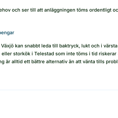
ov och ser till att anläggningen töms ordentligt och 
pengar
Växjö kan snabbt leda till baktryck, lukt och i värst
 eller storkök i Telestad som inte töms i tid riskera
 alltid ett bättre alternativ än att vänta tills proble