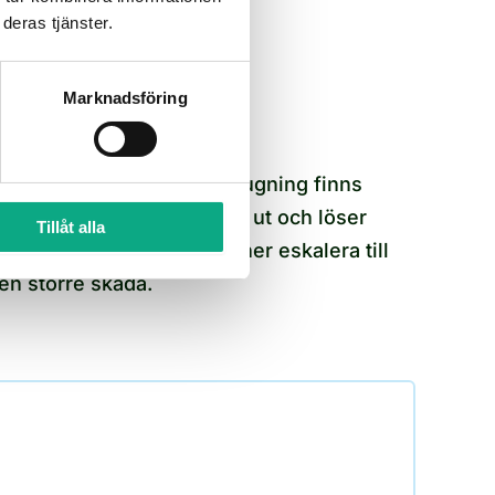
villkor.
deras tjänster.
SNABB UTRYCKNING
Marknadsföring
Jour vid akuta lägen
Vid akuta behov av slamsugning finns
jouren tillgänglig. Vi rycka ut och löser
Tillåt alla
situationen innan den hinner eskalera till
en större skada.