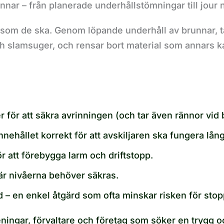
ar – från planerade underhållstömningar till jour n
ar som de ska. Genom löpande underhåll av brunnar, t
h slamsuger, och rensar bort material som annars ka
r för att säkra avrinningen (och tar även rännor vid
nehållet korrekt för att avskiljaren ska fungera lång
r att förebygga larm och driftstopp.
är nivåerna behöver säkras.
id – en enkel åtgärd som ofta minskar risken för stop
ningar, förvaltare och företag som söker en trygg och 