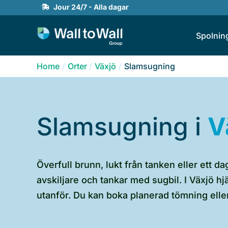
Skip
Jour 24/7 - Alla dagar
to
Spolnin
content
Home
Orter
Växjö
Slamsugning
Slamsugning i
V
Överfull brunn, lukt från tanken eller ett
avskiljare och tankar med sugbil. I Växjö h
utanför. Du kan boka planerad tömning eller