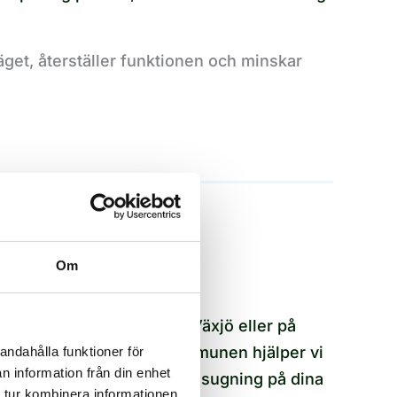
läget, återställer funktionen och minskar
STAD OCH LANDSBYGD
Om
Vi finns i hela Växjö
Oavsett om du bor inne i Växjö eller på
landsbygden utanför kommunen hjälper vi
andahålla funktioner för
n information från din enhet
dig med tömning och slamsugning på dina
 tur kombinera informationen