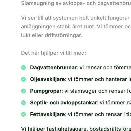
Slamsugning av avlopps- och dagvattenbrunn
Vi ser till att systemen helt enkelt funger
anläggningen stabil året runt. Vi tömmer oc
lukt eller driftstörningar.
Det här hjälper vi till med:
Dagvattenbrunnar
: vi rensar och tömme
Oljeavskiljare
: vi tömmer och hanterar in
Pumpgropar
: vi slamsuger och rensar fö
Septik- och avloppstankar
: vi tömmer n
Fettavskiljare
: vi tömmer och rensar i t
Vi hjälper fastighetsägare, bostadsrättsföre