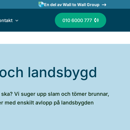
En del av Wall to Wall Group
ontakt
010 6000 777
r och landsbygd
t ska? Vi suger upp slam och tömer brunnar,
eter med enskilt avlopp på landsbygden