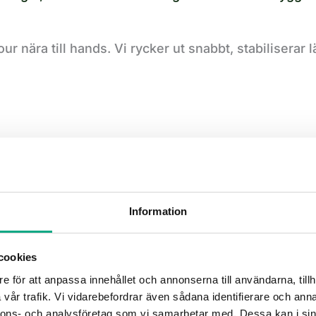
ur nära till hands. Vi rycker ut snabbt, stabiliserar 
ALLA BRUNNSTYPER
Information
Vi tömmer det du behöver
cookies
Vi hanterar trekammarbrunnar,
septiktankar, dagvattenbrunnar,
e för att anpassa innehållet och annonserna till användarna, tillh
vår trafik. Vi vidarebefordrar även sådana identifierare och anna
fettavskiljare och oljeavskiljare med rätt
nnons- och analysföretag som vi samarbetar med. Dessa kan i sin