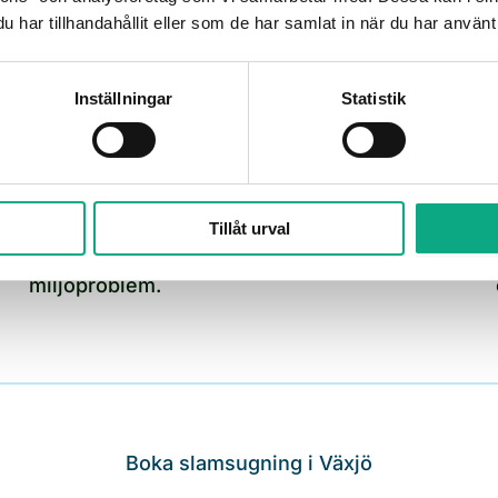
utrustning för varje brunnstyp.
har tillhandahållit eller som de har samlat in när du har använt 
STABIL DRIFT
Inställningar
Statistik
Förebygg baktryck och lukt
Regelbunden tömning minskar risken för
överfyllning, lukt och baktryck som stör
Tillåt urval
fastigheten och i värsta fall orsakar
miljöproblem.
Boka slamsugning i Växjö