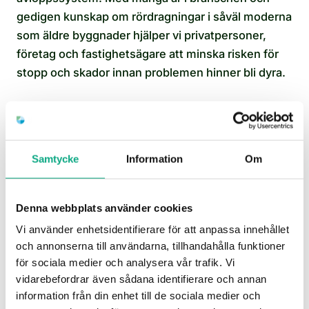
gedigen kunskap om rördragningar i såväl moderna
som äldre byggnader hjälper vi privatpersoner,
företag och fastighetsägare att minska risken för
stopp och skador innan problemen hinner bli dyra.
Vi arbetar med fullt utrustade spol- och sugbilar,
och insatserna utförs av rutinerade tekniker inom
vår egen organisation. Det ger dig en tydlig
Samtycke
Information
Om
ansvarskedja och en smidig process, från första
samtalet till att arbetet är klart och kontrollerat.
Denna webbplats använder cookies
Vi använder enhetsidentifierare för att anpassa innehållet
och annonserna till användarna, tillhandahålla funktioner
för sociala medier och analysera vår trafik. Vi
vidarebefordrar även sådana identifierare och annan
information från din enhet till de sociala medier och