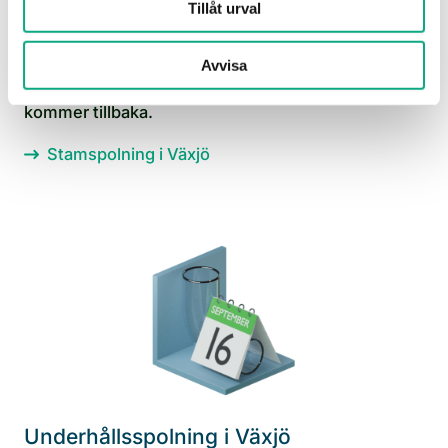
Tillåt urval
Stamspolning i Växjö
Stamspolning som rensar ledningarna och
Avvisa
förebygger att stopp och andra avloppsbekymmer
kommer tillbaka.
Stamspolning i Växjö
Underhållsspolning i Växjö