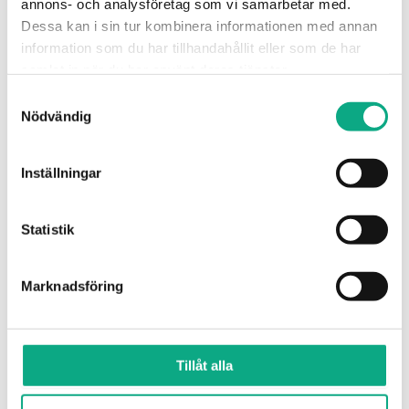
annons- och analysföretag som vi samarbetar med.
Dessa kan i sin tur kombinera informationen med annan
information som du har tillhandahållit eller som de har
Avloppsservice i Växjö
samlat in när du har använt deras tjänster.
Samtyckesval
Med jour och planerad service får du snabb hjälp
Nödvändig
vid stopp och åtgärder för stabilare drift.
Avloppsservice i Växjö
Inställningar
Statistik
Marknadsföring
Tillåt alla