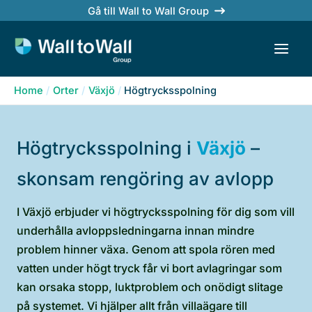
Skip
Gå till Wall to Wall Group
to
content
Home
Orter
Växjö
Högtrycksspolning
Högtrycksspolning i
Växjö
–
skonsam rengöring av avlopp
I Växjö erbjuder vi högtrycksspolning för dig som vill
underhålla avloppsledningarna innan mindre
problem hinner växa. Genom att spola rören med
vatten under högt tryck får vi bort avlagringar som
kan orsaka stopp, luktproblem och onödigt slitage
på systemet. Vi hjälper allt från villaägare till