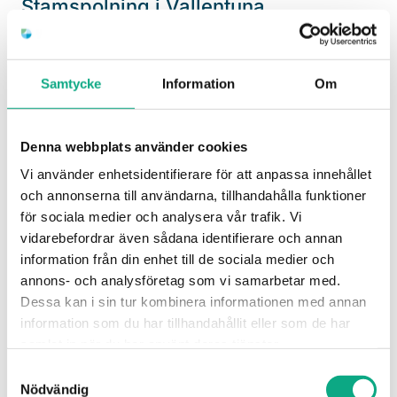
Stamspolning i Vallentuna
Spolning av stammar som återställer flödet i
fastigheten och förebygger återkommande stopp i
Samtycke
Information
Om
systemet.
Stamspolning i Vallentuna
Denna webbplats använder cookies
Vi använder enhetsidentifierare för att anpassa innehållet
och annonserna till användarna, tillhandahålla funktioner
för sociala medier och analysera vår trafik. Vi
vidarebefordrar även sådana identifierare och annan
information från din enhet till de sociala medier och
annons- och analysföretag som vi samarbetar med.
Dessa kan i sin tur kombinera informationen med annan
information som du har tillhandahållit eller som de har
samlat in när du har använt deras tjänster.
Samtyckesval
Avloppsservice i Vallentuna
Nödvändig