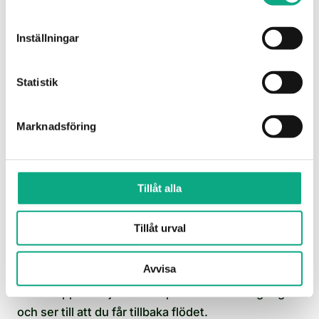
Med jour och planerad service får du snabb hjälp
vid stopp och åtgärder för stabilare drift.
Inställningar
Avloppsservice i Vallentuna
Statistik
Marknadsföring
Tillåt alla
Tillåt urval
Avloppsspolning i Vallentuna
Avvisa
När avloppet börjar strula spolar vi bort avlagringar
och ser till att du får tillbaka flödet.