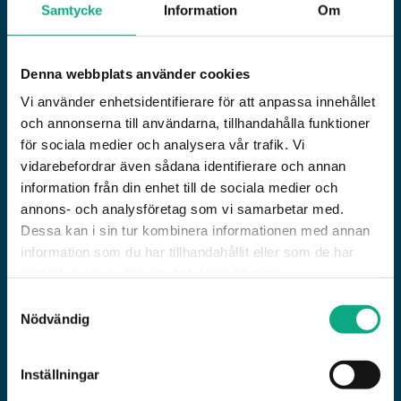
än akutinsatser. Men när avloppet slutar rinna
Samtycke
Information
Om
eller en tank riskerar att svämma över behöver du
någon som rycker ut snabbt. Vi finns i Vallentuna
Denna webbplats använder cookies
dygnet runt för avloppsspolning och
slamsugning, och planerar löpande underhåll i
Vi använder enhetsidentifierare för att anpassa innehållet
och annonserna till användarna, tillhandahålla funktioner
resten av beståndet. Jourlinjen når du via
för sociala medier och analysera vår trafik. Vi
kundtjänst på 010 6000 750.
vidarebefordrar även sådana identifierare och annan
information från din enhet till de sociala medier och
annons- och analysföretag som vi samarbetar med.
Dessa kan i sin tur kombinera informationen med annan
information som du har tillhandahållit eller som de har
samlat in när du har använt deras tjänster.
Samtyckesval
Nödvändig
Inställningar