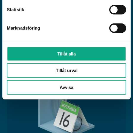
AKUT AVLOPPSJOUR
Statistik
Behöver du akut hjälp från jouren? Vår jour
Marknadsföring
svarar direkt och hjälper dig dygnet runt!
Ring jouren!
Tillåt alla
Tillåt urval
Avvisa