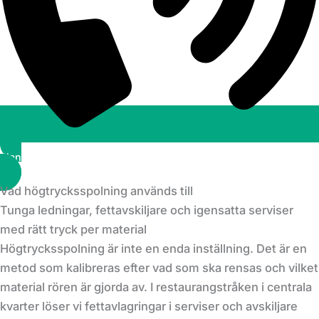
Planera ett besök
Vad högtrycksspolning används till
Tunga ledningar, fettavskiljare och igensatta serviser
med rätt tryck per material
Högtrycksspolning är inte en enda inställning. Det är en
metod som kalibreras efter vad som ska rensas och vilket
material rören är gjorda av. I restaurangstråken i centrala
kvarter löser vi fettavlagringar i serviser och avskiljare