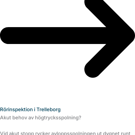
Rörinspektion i Trelleborg
Akut behov av högtrycksspolning?
Vid akut stopp rycker avloppsspolningen ut dygnet runt