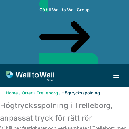
Skip
Gå till Wall to Wall Group
to
content
Home
Orter
Trelleborg
Högtrycksspolning
Högtrycksspolning i Trelleborg,
anpassat tryck för rätt rör
Vi hjälper fastigheter och verksamheter i Trelleborg med