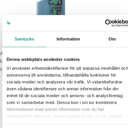
Samtycke
Information
Om
Avloppsservice i Trelleborg
Denna webbplats använder cookies
Med jour och planerad service får du snabb hjälp vid
Vi använder enhetsidentifierare för att anpassa innehållet oc
stopp och åtgärder för stabilare drift.
annonserna till användarna, tillhandahålla funktioner för
sociala medier och analysera vår trafik. Vi vidarebefordrar
även sådana identifierare och annan information från din
enhet till de sociala medier och annons- och analysföretag
som vi samarbetar med. Dessa kan i sin tur kombinera
informationen med annan information som du har
tillhandahållit eller som de har samlat in när du har använt
deras tjänster.