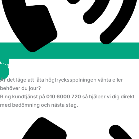
Planera ett besök
Är det läge att låta högtrycksspolningen vänta eller
behöver du jour?
Ring kundtjänst på
010 6000 720
så hjälper vi dig direkt
med bedömning och nästa steg.