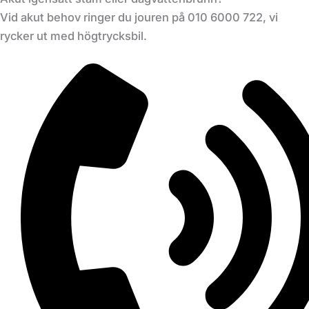
Vid akut behov ringer du jouren på 010 6000 722, vi
rycker ut med högtrycksbil.