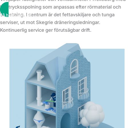
högtrycksspolning som anpassas efter rörmaterial och
belastning. I centrum är det fettavskiljare och tunga
Få hjälp snabbt!
serviser, ut mot Skegrie dräneringsledningar.
Kontinuerlig service ger förutsägbar drift.