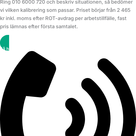
Ring 010 6000 720 och beskriv situationen, så bedömer
vi vilken kalibrering som passar. Priset börjar från 2 465
kr inkl. moms efter ROT-avdrag per arbetstillfälle, fast
pris lämnas efter första samtalet.
Få hjälp snabbt!