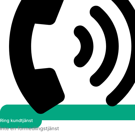
Ring kundtjänst
Inte en förmedlingstjänst