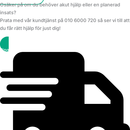
Osäker på om du behöver akut hjälp eller en planerad
insats?
Prata med vår kundtjänst på 010 6000 720 så ser vi till att
du får rätt hjälp för just dig!
Ring kundtjänst