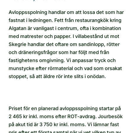
Avloppsspolning handlar om att lossa det som har
fastnat i ledningen. Fett från restaurangkök kring
Algatan är vanligast i centrum, ofta i kombination
med matrester och papper. I villabestånd ut mot
Skegrie handlar det oftare om sandinlopp, rötter
och dräneringsfrågor som har följt med från
fastighetens omgivning. Vi anpassar tryck och
munstycke efter rörmaterial och vad som orsakat
stoppet, så att äldre rör inte slits i onödan.
Priset för en planerad avloppsspolning startar på
2 465 kr inkl. moms efter ROT-avdrag. Jourbesök
på akut tid är 3 750 kr inkl. moms. Vi lämnar fast
pris efter ett första samtal när vi vet vilken typ av