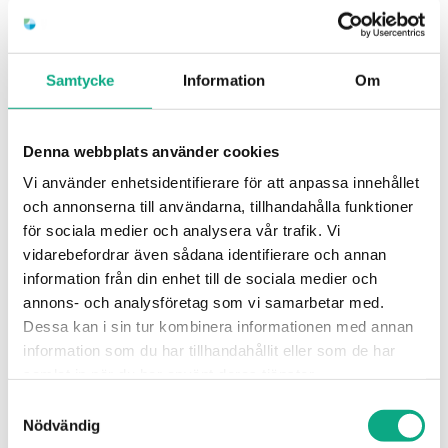
följer slamsugning ofta i samma rörelse, så att
tömning och spolning sker i en samlad insats. För
BRF i centrala Trelleborg är det vanliga upplägget
Samtycke
Information
Om
en löpande relation där akut spolning, planerad
stamspolning och periodisk rörinspektion
Denna webbplats använder cookies
samordnas under en partner.
Vi använder enhetsidentifierare för att anpassa innehållet
och annonserna till användarna, tillhandahålla funktioner
för sociala medier och analysera vår trafik. Vi
vidarebefordrar även sådana identifierare och annan
information från din enhet till de sociala medier och
annons- och analysföretag som vi samarbetar med.
Dessa kan i sin tur kombinera informationen med annan
information som du har tillhandahållit eller som de har
samlat in när du har använt deras tjänster.
Samtyckesval
Stamspolning i Trelleborg
Nödvändig