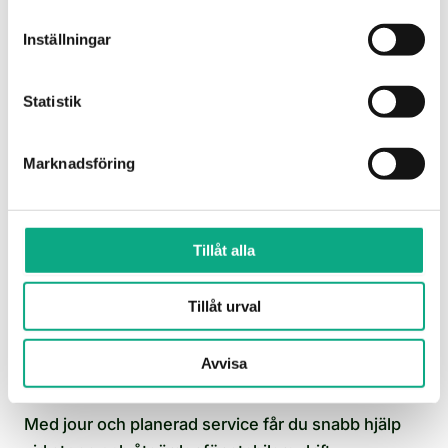
Spolning av stammar som återställer flödet i
fastigheten och förebygger återkommande stopp i
Inställningar
systemet.
Stamspolning i Trelleborg
Statistik
Marknadsföring
Tillåt alla
Tillåt urval
Avvisa
Avloppsservice i Trelleborg
Med jour och planerad service får du snabb hjälp