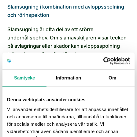
Slamsugning i kombination med avloppsspolning
och rörinspektion
Slamsugning är ofta del av ett större
underhållsbehov. Om slamavskiljaren visar tecken
på avlagringar eller skador kan avloppsspolning
krävas innan eller efter tömningen.
Kamerainspektion ger bild av rörens skick, vilket är
viktigt vid äldre slamavskiljare i Söderåkras och
Samtycke
Information
Om
Gullabos villabestånd. Vid akuta stopp i slutna
tankar har vi 1 timmes responstid på jourtelefonen.
Denna webbplats använder cookies
För återkommande tömningar finns avloppsservice
Vi använder enhetsidentifierare för att anpassa innehållet
som samlar arbetet under ett avtal.
och annonserna till användarna, tillhandahålla funktioner
för sociala medier och analysera vår trafik. Vi
vidarebefordrar även sådana identifierare och annan