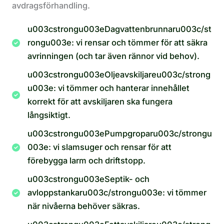
avdragsförhandling.
u003cstrongu003eDagvattenbrunnaru003c/st
rongu003e: vi rensar och tömmer för att säkra
avrinningen (och tar även rännor vid behov).
u003cstrongu003eOljeavskiljareu003c/strong
u003e: vi tömmer och hanterar innehållet
korrekt för att avskiljaren ska fungera
långsiktigt.
u003cstrongu003ePumpgroparu003c/strongu
003e: vi slamsuger och rensar för att
förebygga larm och driftstopp.
u003cstrongu003eSeptik- och
avloppstankaru003c/strongu003e: vi tömmer
när nivåerna behöver säkras.