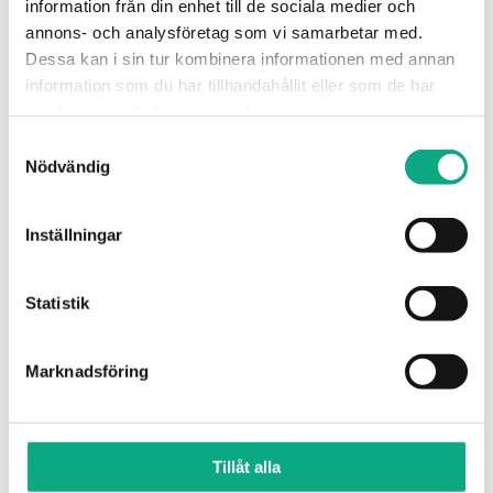
information från din enhet till de sociala medier och
annons- och analysföretag som vi samarbetar med.
Dessa kan i sin tur kombinera informationen med annan
information som du har tillhandahållit eller som de har
samlat in när du har använt deras tjänster.
Samtyckesval
Avloppsspolning i Torsås
Nödvändig
Vi åtgärdar stopp och får fart på avrinningen med
Inställningar
effektiv spolning, så att flödet fungerar som det
ska igen.
Statistik
Avloppsspolning i Torsås
Marknadsföring
Tillåt alla