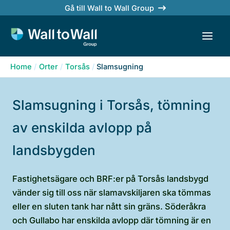
Skip
Gå till Wall to Wall Group
to
content
Home
Orter
Torsås
Slamsugning
Slamsugning i Torsås, tömning
av enskilda avlopp på
landsbygden
Fastighetsägare och BRF:er på Torsås landsbygd
vänder sig till oss när slamavskiljaren ska tömmas
eller en sluten tank har nått sin gräns. Söderåkra
och Gullabo har enskilda avlopp där tömning är en