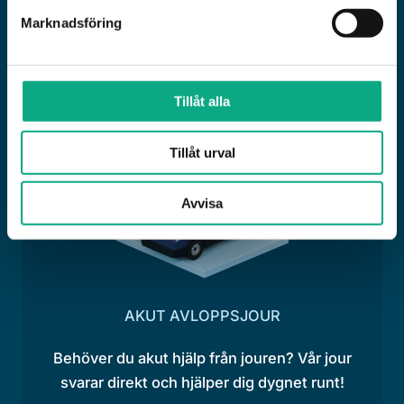
topp för att slippa väntetid. Jouren finns dygnet
Marknadsföring
runt vid akuta stopp, hela året.
Tillåt alla
Tillåt urval
Avvisa
AKUT AVLOPPSJOUR
Behöver du akut hjälp från jouren? Vår jour
svarar direkt och hjälper dig dygnet runt!