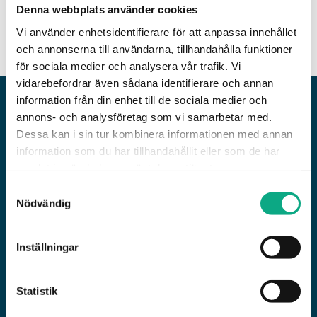
Denna webbplats använder cookies
Rörinspektion i Torsås
Vi använder enhetsidentifierare för att anpassa innehållet
och annonserna till användarna, tillhandahålla funktioner
för sociala medier och analysera vår trafik. Vi
vidarebefordrar även sådana identifierare och annan
information från din enhet till de sociala medier och
JOUR ELLER PLANERAT?
annons- och analysföretag som vi samarbetar med.
Dessa kan i sin tur kombinera informationen med annan
Planerad insats eller snabb utryckning, vi löser
information som du har tillhandahållit eller som de har
båda
samlat in när du har använt deras tjänster.
Samtyckesval
Akuta stopp i avlopp eller slamavskiljare löser vi
Nödvändig
med 1 timmes responstid på jourtelefonen 010
6000 733. Planerat underhåll, rörinspektion och
Inställningar
stamspolning bokas via kundtjänst på 010 6000
730. Stamspolning och underhållsspolning är inte
jour-tjänster, de är planerade och bokas i förväg,
Statistik
ofta innan sommarsäsongen och E22-trafikens