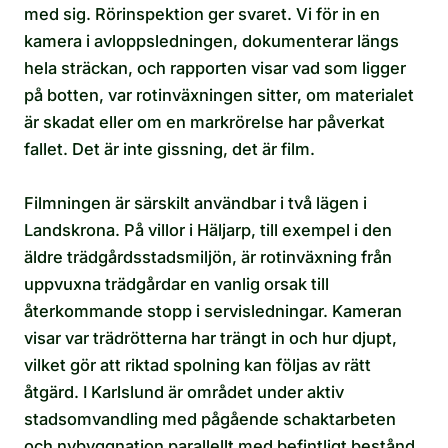
med sig. Rörinspektion ger svaret. Vi för in en
kamera i avloppsledningen, dokumenterar längs
hela sträckan, och rapporten visar vad som ligger
på botten, var rotinväxningen sitter, om materialet
är skadat eller om en markrörelse har påverkat
fallet. Det är inte gissning, det är film.
Filmningen är särskilt användbar i två lägen i
Landskrona. På villor i Häljarp, till exempel i den
äldre trädgårdsstadsmiljön, är rotinväxning från
uppvuxna trädgårdar en vanlig orsak till
återkommande stopp i servisledningar. Kameran
visar var trädrötterna har trängt in och hur djupt,
vilket gör att riktad spolning kan följas av rätt
åtgärd. I Karlslund är området under aktiv
stadsomvandling med pågående schaktarbeten
och nybyggnation parallellt med befintligt bestånd,