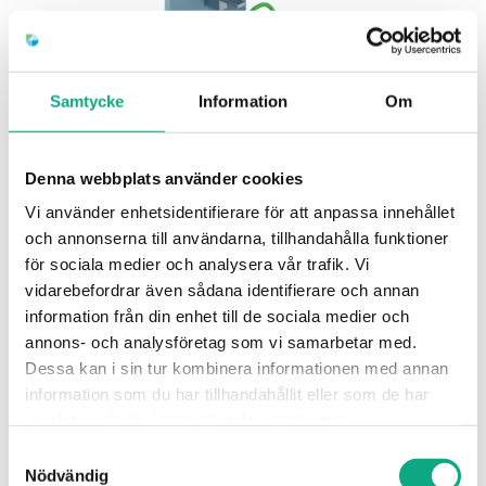
Samtycke
Information
Om
Avloppsspolning i Landskrona
Denna webbplats använder cookies
En effektiv insats som rengör rören invändigt,
Vi använder enhetsidentifierare för att anpassa innehållet
förbättrar flödet och minskar risken för stopp.
och annonserna till användarna, tillhandahålla funktioner
för sociala medier och analysera vår trafik. Vi
Avloppsspolning i Landskrona
vidarebefordrar även sådana identifierare och annan
information från din enhet till de sociala medier och
annons- och analysföretag som vi samarbetar med.
Dessa kan i sin tur kombinera informationen med annan
information som du har tillhandahållit eller som de har
samlat in när du har använt deras tjänster.
Samtyckesval
Nödvändig