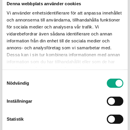
Denna webbplats använder cookies
Tömning av fettavskiljare i centrumets
Vi använder enhetsidentifierare för att anpassa innehållet
restaurangstråk och tankar i kringorter som
och annonserna till användarna, tillhandahålla funktioner
Asmundtorp och vid kustnära fastigheter, med
för sociala medier och analysera vår trafik. Vi
protokoll efter besöket. Tömningsavgift tillkommer.
vidarebefordrar även sådana identifierare och annan
information från din enhet till de sociala medier och
Slamsugning i Landskrona
annons- och analysföretag som vi samarbetar med.
Dessa kan i sin tur kombinera informationen med annan
information som du har tillhandahållit eller som de har
samlat in när du har använt deras tjänster.
Samtyckesval
Nödvändig
Inställningar
Statistik