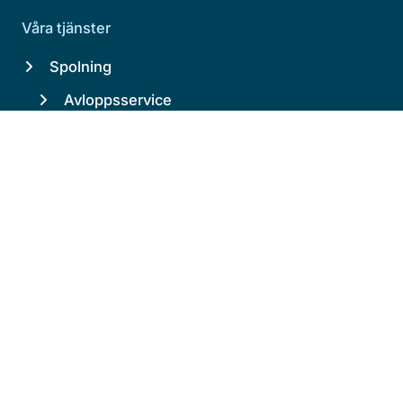
Våra tjänster
Spolning
Avloppsservice
Avloppsspolning
Högtrycksspolning
Stamspolning
Underhållsspolning
Slamsugning
Rörinspektion
Kontakt
info@spolbil.se