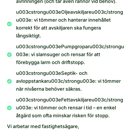
avrinningen (och tar även rännor vid behov).
u003cstrongu003eOljeavskiljareu003c/strong
u003e: vi tömmer och hanterar innehållet
korrekt för att avskiljaren ska fungera
långsiktigt.
u003cstrongu003ePumpgroparu003c/strongu
003e: vi slamsuger och rensar för att
förebygga larm och driftstopp.
u003cstrongu003eSeptik- och
avloppstankaru003c/strongu003e: vi tömmer
när nivåerna behöver säkras.
u003cstrongu003eFettavskiljareu003c/strong
u003e: vi tömmer och rensar i tid – en enkel
åtgärd som ofta minskar risken för stopp.
Vi arbetar med fastighetsägare,