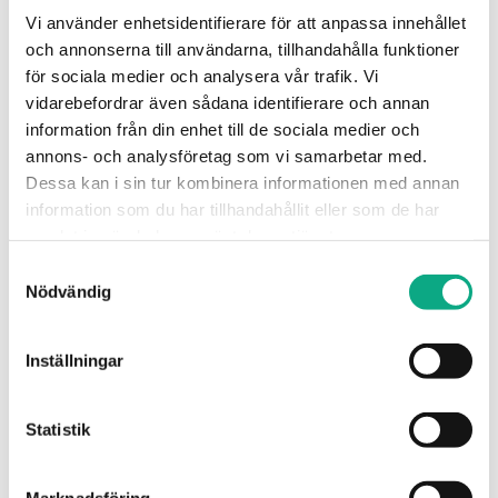
Vi använder enhetsidentifierare för att anpassa innehållet
och annonserna till användarna, tillhandahålla funktioner
för sociala medier och analysera vår trafik. Vi
vidarebefordrar även sådana identifierare och annan
information från din enhet till de sociala medier och
annons- och analysföretag som vi samarbetar med.
Dessa kan i sin tur kombinera informationen med annan
information som du har tillhandahållit eller som de har
samlat in när du har använt deras tjänster.
Avloppsspolning i Härryda
Samtyckesval
Nödvändig
Vi åtgärdar stopp och får fart på avrinningen med
effektiv spolning, så att flödet fungerar som det
ska igen.
Inställningar
Avloppsspolning i Härryda
Statistik