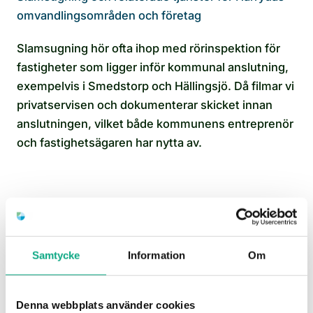
omvandlingsområden och företag
Slamsugning hör ofta ihop med rörinspektion för
fastigheter som ligger inför kommunal anslutning,
exempelvis i Smedstorp och Hällingsjö. Då filmar vi
privatservisen och dokumenterar skicket innan
anslutningen, vilket både kommunens entreprenör
och fastighetsägaren har nytta av.
För restauranger och företag kombineras tömning
av fettavskiljare ofta med underhållsspolning av
processavlopp och avloppsspolning vid behov. Det
Samtycke
Information
Om
är samma team som kommer ut, vilket betyder
mindre administration och snabbare hantering om
Denna webbplats använder cookies
något oväntat dyker upp under besöket.