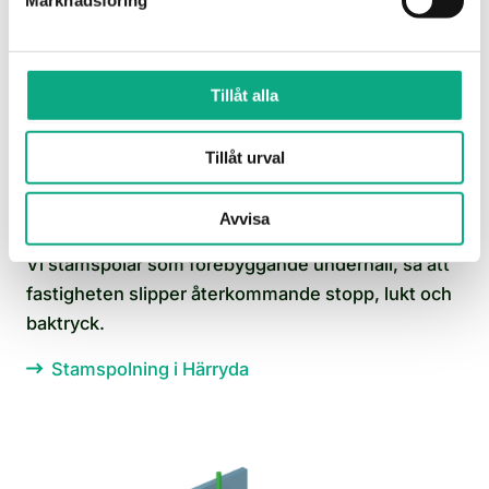
Marknadsföring
Tillåt alla
Tillåt urval
Stamspolning i Härryda
Avvisa
Vi stamspolar som förebyggande underhåll, så att
fastigheten slipper återkommande stopp, lukt och
baktryck.
Stamspolning i Härryda