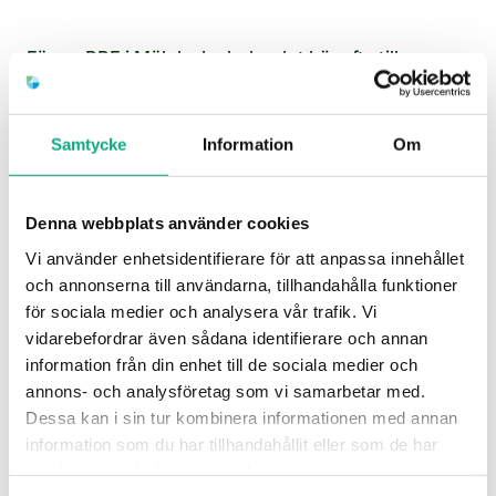
För en BRF i Mölnlycke leder det här ofta till en
lugnare driftsituation. För en företagsfastighet i
Landvetter handlar det om att verksamheten kan
Samtycke
Information
Om
rulla utan att driften behöver ta tid till att leta
leverantörer. Ett samlat upplägg som tar bort
administrationen gör det enklare att förvalta
Denna webbplats använder cookies
fastigheten och hålla den i toppskick.
Vi använder enhetsidentifierare för att anpassa innehållet
och annonserna till användarna, tillhandahålla funktioner
för sociala medier och analysera vår trafik. Vi
vidarebefordrar även sådana identifierare och annan
information från din enhet till de sociala medier och
annons- och analysföretag som vi samarbetar med.
Dessa kan i sin tur kombinera informationen med annan
information som du har tillhandahållit eller som de har
samlat in när du har använt deras tjänster.