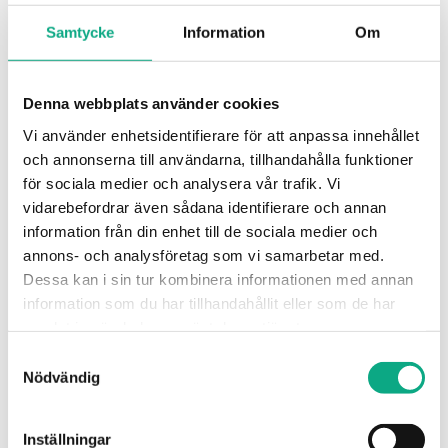
Samtycke
Information
Om
Avloppsspolning i Emmaboda
Spolbil som rensar bort avlagringar och hjälper dig
Denna webbplats använder cookies
få tillbaka ett jämnt flöde i avloppet.
Vi använder enhetsidentifierare för att anpassa innehållet
och annonserna till användarna, tillhandahålla funktioner
Avloppsspolning i Emmaboda
för sociala medier och analysera vår trafik. Vi
vidarebefordrar även sådana identifierare och annan
information från din enhet till de sociala medier och
annons- och analysföretag som vi samarbetar med.
Dessa kan i sin tur kombinera informationen med annan
information som du har tillhandahållit eller som de har
samlat in när du har använt deras tjänster.
Samtyckesval
Nödvändig
Inställningar