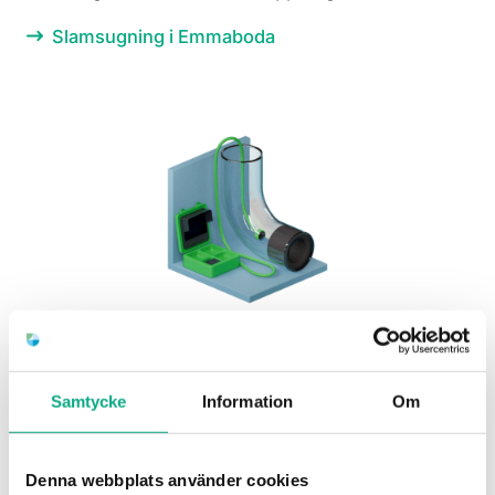
Slamsugning i Emmaboda
Rörinspektion i Emmaboda
Kameradiagnostik utan schakt, särskilt värdefullt i
Samtycke
Information
Om
glasbruksbygden där förorenade massor fördyrar
grävning. Du får filmunderlag som beslutsstöd.
Denna webbplats använder cookies