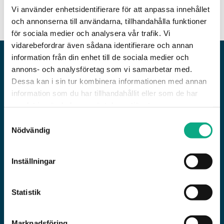
Rörinspektion i Emmaboda
Vi använder enhetsidentifierare för att anpassa innehållet
och annonserna till användarna, tillhandahålla funktioner
för sociala medier och analysera vår trafik. Vi
vidarebefordrar även sådana identifierare och annan
information från din enhet till de sociala medier och
JOUR ELLER PLANERAT?
annons- och analysföretag som vi samarbetar med.
Dessa kan i sin tur kombinera informationen med annan
Planerad insats eller snabb utryckning – vi löser
information som du har tillhandahållit eller som de har
båda
samlat in när du har använt deras tjänster.
Samtyckesval
Planerat underhåll är alltid förstahandsvalet och
Nödvändig
sparar mer än det kostar i längden, det visar
erfarenheten i Emmabodas centrumbebyggelse
Inställningar
där äldre stammar gärna stoppar utan förvarning.
Vid akut stopp eller en bräddning från en
kombilednings-pumpstation rycker vi ut samma
Statistik
dag på riksväg 25, eller inom timmen på jour.
Skillnaden är att planerad insats följer
Marknadsföring