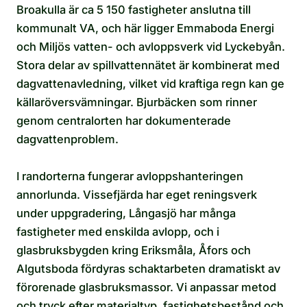
Broakulla är ca 5 150 fastigheter anslutna till
kommunalt VA, och här ligger Emmaboda Energi
och Miljös vatten- och avloppsverk vid Lyckebyån.
Stora delar av spillvattennätet är kombinerat med
dagvattenavledning, vilket vid kraftiga regn kan ge
källaröversvämningar. Bjurbäcken som rinner
genom centralorten har dokumenterade
dagvattenproblem.
I randorterna fungerar avloppshanteringen
annorlunda. Vissefjärda har eget reningsverk
under uppgradering, Långasjö har många
fastigheter med enskilda avlopp, och i
glasbruksbygden kring Eriksmåla, Åfors och
Algutsboda fördyras schaktarbeten dramatiskt av
förorenade glasbruksmassor. Vi anpassar metod
och tryck efter materialtyp, fastighetsbestånd och