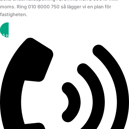
moms. Ring 010 6000 750 så lägger vi en plan för
fastigheten.
Få hjälp snabbt!