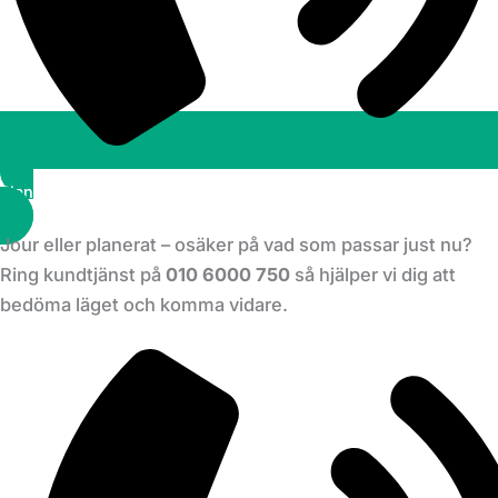
Planera ett besök
Jour eller planerat – osäker på vad som passar just nu?
Ring kundtjänst på
010 6000 750
så hjälper vi dig att
bedöma läget och komma vidare.