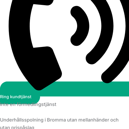
Ring kundtjänst
Inte en förmedlingstjänst
Underhållsspolning i Bromma utan mellanhänder och
utan prispåslag