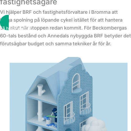
fastighetsägare
Vi hjälper BRF och fastighetsförvaltare i Bromma att
lägga spolning på löpande cykel istället för att hantera
den akut när stoppen redan kommit. För Beckombergas
Få hjälp snabbt!
60-tals bestånd och Annedals nybyggda BRF betyder det
förutsägbar budget och samma tekniker år för år.