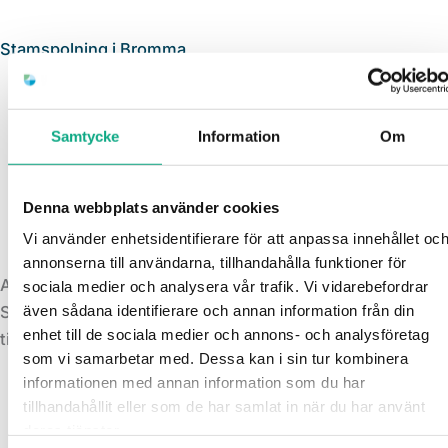
Stamspolning i Bromma
Samtycke
Information
Om
Denna webbplats använder cookies
Vi använder enhetsidentifierare för att anpassa innehållet oc
annonserna till användarna, tillhandahålla funktioner för
Avloppsspolning i Bromma
sociala medier och analysera vår trafik. Vi vidarebefordrar
även sådana identifierare och annan information från din
Spolbil som rensar bort avlagringar och hjälper dig få
enhet till de sociala medier och annons- och analysföretag
tillbaka ett jämnt flöde när avloppet börjar strula.
som vi samarbetar med. Dessa kan i sin tur kombinera
informationen med annan information som du har
tillhandahållit eller som de har samlat in när du har använt
deras tjänster.