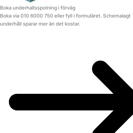
Boka underhallsspolning i förväg
Boka via 010 6000 750 eller fyll i formuläret. Schemalagt
underhåll sparar mer än det kostar.