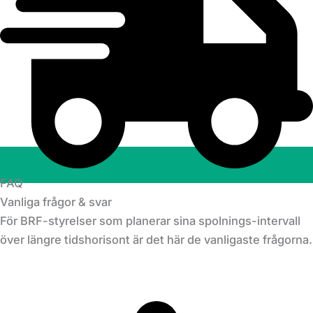
FAQ
Vanliga frågor & svar
För BRF-styrelser som planerar sina spolnings-intervall
över längre tidshorisont är det här de vanligaste frågorna.