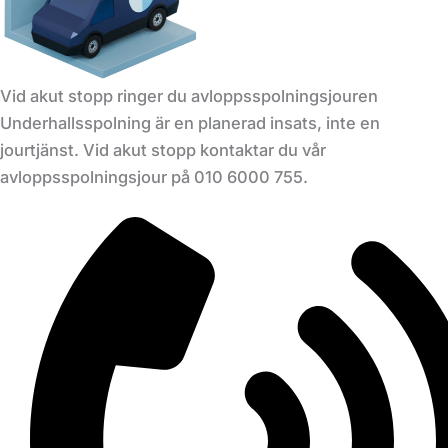
Vid akut stopp ringer du avloppsspolningsjouren
Underhallsspolning är en planerad insats, inte en
jourtjänst. Vid akut stopp kontaktar du vår
avloppsspolningsjour på 010 6000 755.