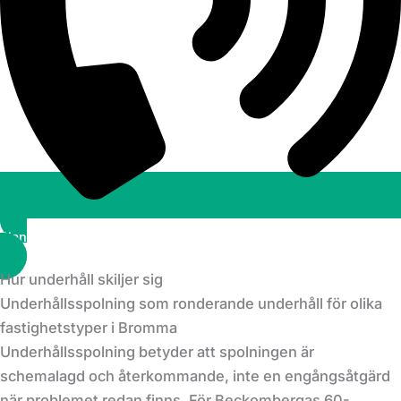
Planera ett besök
Hur underhåll skiljer sig
Underhållsspolning som ronderande underhåll för olika
fastighetstyper i Bromma
Underhållsspolning betyder att spolningen är
schemalagd och återkommande, inte en engångsåtgärd
när problemet redan finns. För Beckombergas 60-