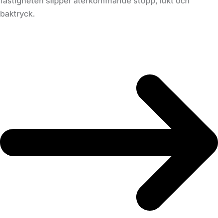
fastigheten slipper återkommande stopp, lukt och
baktryck.