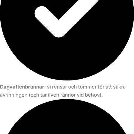
Dagvattenbrunnar
: vi rensar och tömmer för att säkra
avrinningen (och tar även rännor vid behov).