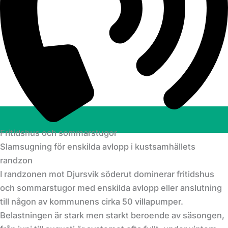
Fritidshus och sommarstugor
Slamsugning för enskilda avlopp i kustsamhällets
randzon
I randzonen mot Djursvik söderut dominerar fritidshus
och sommarstugor med enskilda avlopp eller anslutning
till någon av kommunens cirka 50 villapumper.
Belastningen är stark men starkt beroende av säsongen,