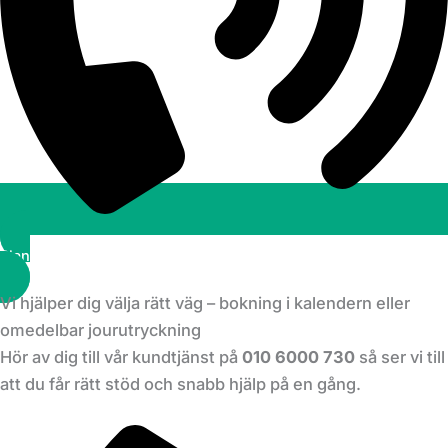
Planera ett besök
Vi hjälper dig välja rätt väg – bokning i kalendern eller
omedelbar jourutryckning
Hör av dig till vår kundtjänst på
010 6000 730
så ser vi till
att du får rätt stöd och snabb hjälp på en gång.