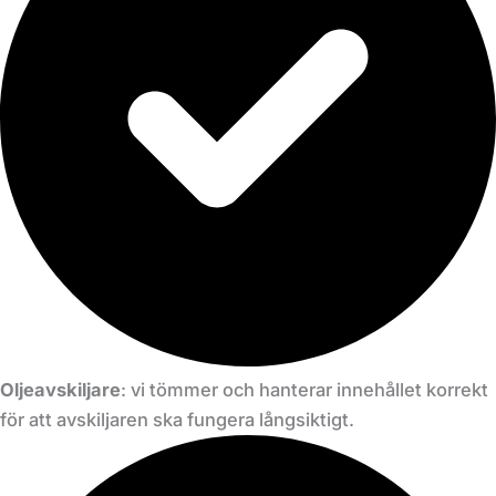
Oljeavskiljare
: vi tömmer och hanterar innehållet korrekt
för att avskiljaren ska fungera långsiktigt.