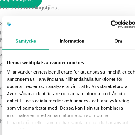
Inte en förmedlingstjänst
Slamsugning i Bergkvara utan mellanhänder och utan
prispåslag
Molins Spol utför slamsugning utan underleverantörer,
Samtycke
Information
Om
från beställning till tömning. Vi planerar tider med
fastighetsägaren, kör ut med egen slamsugningsbil och
Denna webbplats använder cookies
dokumenterar arbetet. Utan mellanled, en kontakt över
hela insatsen.
Vi använder enhetsidentifierare för att anpassa innehållet oc
annonserna till användarna, tillhandahålla funktioner för
sociala medier och analysera vår trafik. Vi vidarebefordrar
Grundpris från 1 818 kr per timme inkl. moms.
även sådana identifierare och annan information från din
Tömningsavgift tillkommer alltid och varierar beroende på
enhet till de sociala medier och annons- och analysföretag
vad som transporteras bort.
som vi samarbetar med. Dessa kan i sin tur kombinera
informationen med annan information som du har
KONTAKT
tillhandahållit eller som de har samlat in när du har använt
deras tjänster.