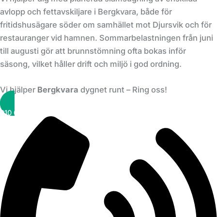
avlopp och fettavskiljare i Bergkvara, både för
fritidshusägare söder om samhället mot Djursvik och för
restauranger vid hamnen. Sommarbelastningen från juni
till augusti gör att brunnstömning ofta bokas inför
säsong, vilket håller drift och miljö i god ordning.
Vi hjälper
Bergkvara
dygnet runt – Ring oss!
010 6000 730