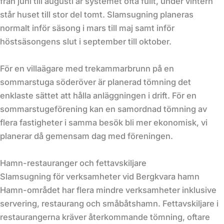
från juni till augusti är systemet ofta fullt, under vintern
står huset till stor del tomt. Slamsugning planeras
normalt inför säsong i mars till maj samt inför
höstsäsongens slut i september till oktober.
För en villaägare med trekammarbrunn på en
sommarstuga söderöver är planerad tömning det
enklaste sättet att hålla anläggningen i drift. För en
sommarstugeförening kan en samordnad tömning av
flera fastigheter i samma besök bli mer ekonomisk, vi
planerar då gemensam dag med föreningen.
Hamn-restauranger och fettavskiljare
Slamsugning för verksamheter vid Bergkvara hamn
Hamn-området har flera mindre verksamheter inklusive
servering, restaurang och småbåtshamn. Fettavskiljare i
restaurangerna kräver återkommande tömning, oftare