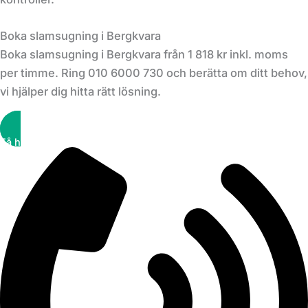
Boka slamsugning i Bergkvara
Boka slamsugning i Bergkvara från 1 818 kr inkl. moms
per timme. Ring 010 6000 730 och berätta om ditt behov,
vi hjälper dig hitta rätt lösning.
Få hjälp snabbt!