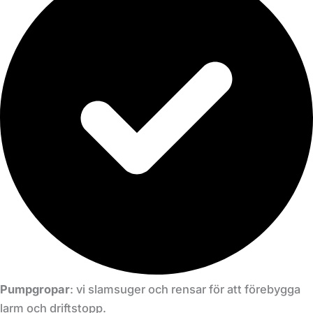
Pumpgropar
: vi slamsuger och rensar för att förebygga
larm och driftstopp.