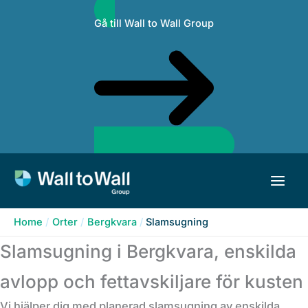
Skip
Gå till Wall to Wall Group
to
content
Home
Orter
Bergkvara
Slamsugning
Slamsugning i Bergkvara, enskilda
avlopp och fettavskiljare för kusten
Vi hjälper dig med planerad slamsugning av enskilda