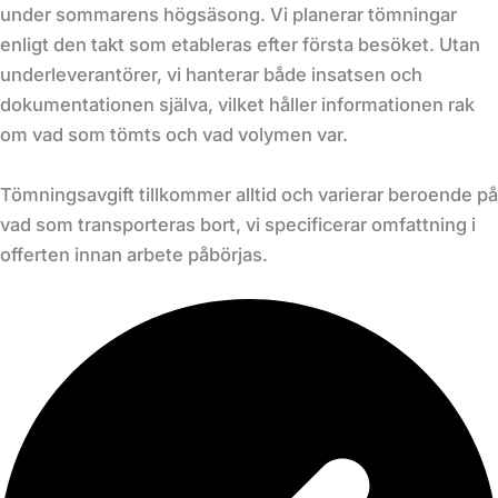
under sommarens högsäsong. Vi planerar tömningar
enligt den takt som etableras efter första besöket. Utan
underleverantörer, vi hanterar både insatsen och
dokumentationen själva, vilket håller informationen rak
om vad som tömts och vad volymen var.
Tömningsavgift tillkommer alltid och varierar beroende på
vad som transporteras bort, vi specificerar omfattning i
offerten innan arbete påbörjas.