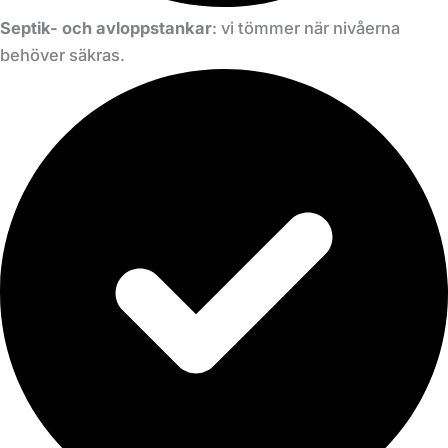
Septik- och avloppstankar
: vi tömmer när nivåerna
behöver säkras.