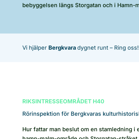
bebyggelsen längs Storgatan och i Hamn-
Vi hjälper
Bergkvara
dygnet runt – Ring oss!
RIKSINTRESSEOMRÅDET H40
Rörinspektion för Bergkvaras kulturhistor
Hur fattar man beslut om en stamledning i e
hamn-malm-område och Storgatan-stråket lig