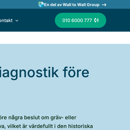
En del av Wall to Wall Group
ontakt
010 6000 777
iagnostik före
öre några beslut om gräv- eller
 vilket är värdefullt i den historiska