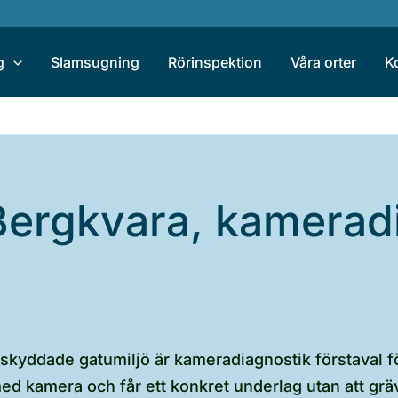
g
Slamsugning
Rörinspektion
Våra orter
K
 Bergkvara, kamerad
t skyddade gatumiljö är kameradiagnostik förstaval f
d kamera och får ett konkret underlag utan att gräva,