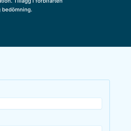
on. Tillägg i förbifarten
ig bedömning.