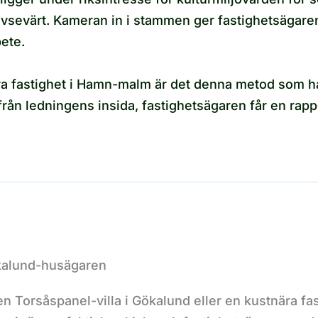
 avsevärt. Kameran in i stammen ger fastighetsägare
bete.
ära fastighet i Hamn-malm är det denna metod som h
rån ledningens insida, fastighetsägaren får en rap
kalund-husägaren
 en Torsåspanel-villa i Gökalund eller en kustnära f