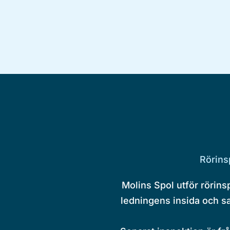
Rörins
Molins Spol utför rörins
ledningens insida och sa