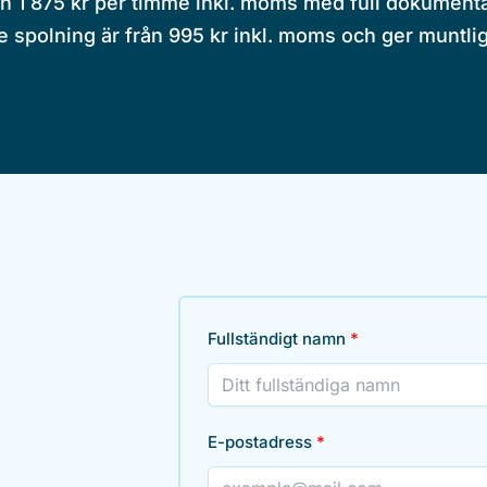
ån 1 875 kr per timme inkl. moms med full dokumentati
 spolning är från 995 kr inkl. moms och ger muntl
Fullständigt namn
E-postadress