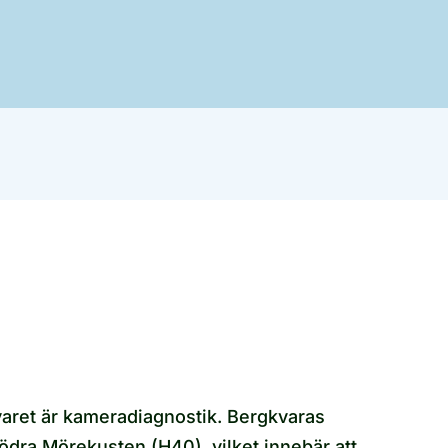
svaret är kameradiagnostik. Bergkvaras
ödra Mörekusten (H40), vilket innebär att