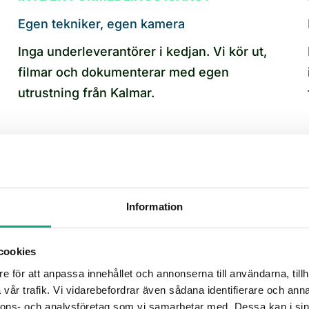
Egen tekniker, egen kamera
Inga underleverantörer i kedjan. Vi kör ut,
filmar och dokumenterar med egen
utrustning från Kalmar.
Boka rörinspektion i Bergkvara
Information
rgkvara från 1 875 kr inkl. moms per timme, eller fr
cookies
olning. Hör av dig på 010 6000 730 så går vi igenom
e för att anpassa innehållet och annonserna till användarna, tillh
fastighet.
vår trafik. Vi vidarebefordrar även sådana identifierare och anna
nnons- och analysföretag som vi samarbetar med. Dessa kan i sin