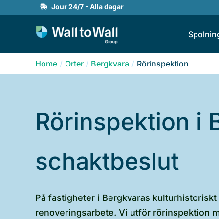
Skip
Jour 24/7 - Alla dagar
to
Spolnin
content
Home
Orter
Bergkvara
Rörinspektion
Rörinspektion i
schaktbeslut
På fastigheter i Bergkvaras kulturhistorisk
renoveringsarbete. Vi utför rörinspektion me