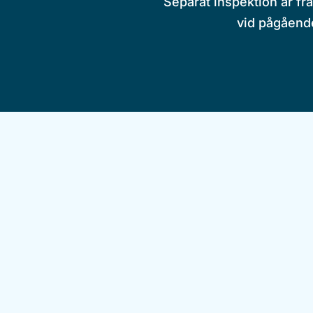
Separat inspektion är fr
vid pågående