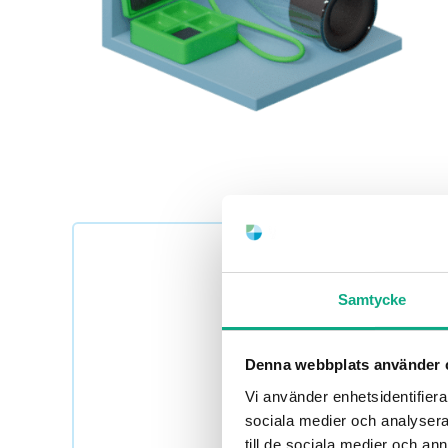
Samtycke
Boka rörinspektion i Be
Denna webbplats använder 
tillägg vid pågående sp
Vi använder enhetsidentifierar
sociala medier och analysera 
till de sociala medier och a