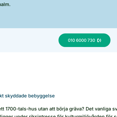
malm.
010 6000 730
iskt skyddade bebyggelse
tt 1700-tals-hus utan att börja gräva? Det vanliga 
ger under riksintresse för kulturmiljövården för s