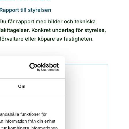
Rapport till styrelsen
Du får rapport med bilder och tekniska
iakttagelser. Konkret underlag för styrelse,
förvaltare eller köpare av fastigheten.
Om
ån 995 kr inkl. moms som
 vad som passar just din
andahålla funktioner för
n information från din enhet
 tur kombinera informationen