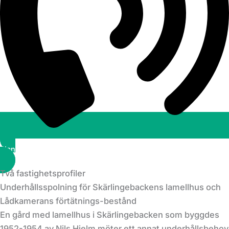
Planera ett besök
Två fastighetsprofiler
Underhållsspolning för Skärlingebackens lamellhus och
Lådkamerans förtätnings-bestånd
En gård med lamellhus i Skärlingebacken som byggdes
1952-1954 av Nils Hjelm möter ett annat underhållsbehov