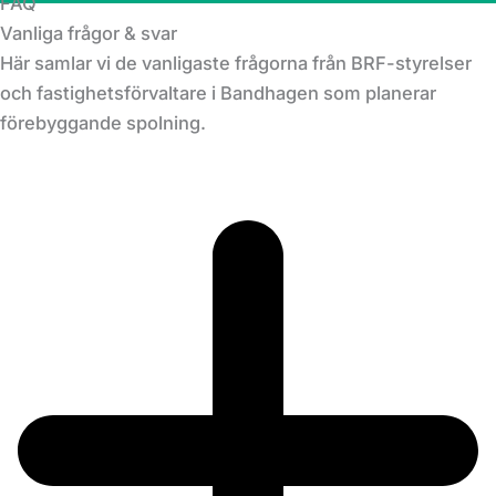
FAQ
Vanliga frågor & svar
Här samlar vi de vanligaste frågorna från BRF-styrelser
och fastighetsförvaltare i Bandhagen som planerar
förebyggande spolning.