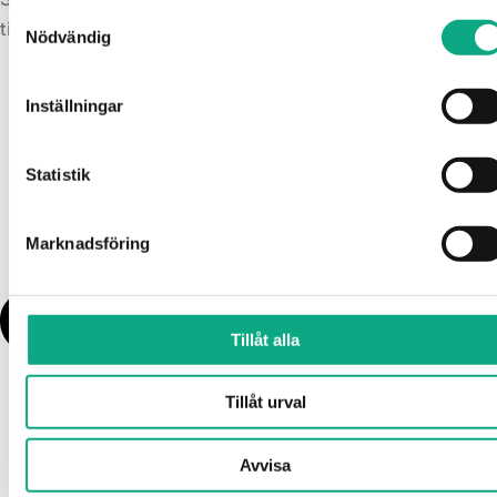
Samtyckesval
tillbaka ett jämnt flöde när avloppet börjar strula.
Nödvändig
Inställningar
Statistik
Marknadsföring
Tillåt alla
Tillåt urval
Avvisa