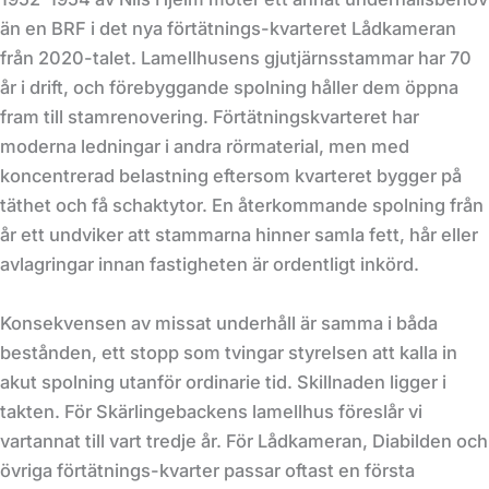
än en BRF i det nya förtätnings-kvarteret Lådkameran
från 2020-talet. Lamellhusens gjutjärnsstammar har 70
år i drift, och förebyggande spolning håller dem öppna
fram till stamrenovering. Förtätningskvarteret har
moderna ledningar i andra rörmaterial, men med
koncentrerad belastning eftersom kvarteret bygger på
täthet och få schaktytor. En återkommande spolning från
år ett undviker att stammarna hinner samla fett, hår eller
avlagringar innan fastigheten är ordentligt inkörd.
Konsekvensen av missat underhåll är samma i båda
bestånden, ett stopp som tvingar styrelsen att kalla in
akut spolning utanför ordinarie tid. Skillnaden ligger i
takten. För Skärlingebackens lamellhus föreslår vi
vartannat till vart tredje år. För Lådkameran, Diabilden och
övriga förtätnings-kvarter passar oftast en första