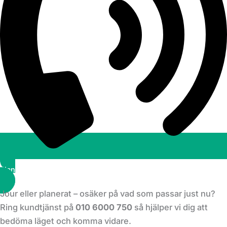
Planera ett besök
Jour eller planerat – osäker på vad som passar just nu?
Ring kundtjänst på
010 6000 750
så hjälper vi dig att
bedöma läget och komma vidare.