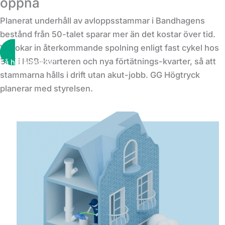
öppna
Planerat underhåll av avloppsstammar i Bandhagens
bestånd från 50-talet sparar mer än det kostar över tid.
Vi bokar in återkommande spolning enligt fast cykel hos
BRF i HSB-kvarteren och nya förtätnings-kvarter, så att
Få hjälp snabbt!
stammarna hålls i drift utan akut-jobb. GG Högtryck
planerar med styrelsen.