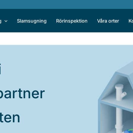
g
Slamsugning
Rörinspektion
Våra orter
K
i
partner
eten