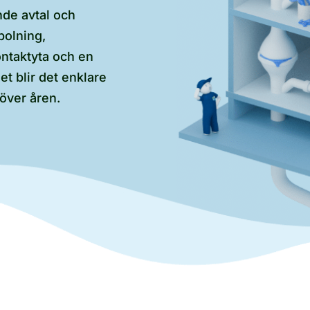
de avtal och
polning,
ntaktyta och en
et blir det enklare
 över åren.