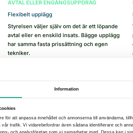
AVTAL ELLER ENGÅNGSUPPDRAG
Flexibelt upplägg
Styrelsen väljer själv om det är ett löpande
avtal eller en enskild insats. Bägge upplägg
har samma fasta prissättning och egen
tekniker.
INTE EN FÖRMEDLINGSTJÄNST
Allt utfört av samma organisation
Information
Vi samlar alla tjänster under en
organisation. Du får en kontaktperson, en
cookies
faktura och ett samlat ansvar – det sparar
e för att anpassa innehållet och annonserna till användarna, tillh
vår trafik. Vi vidarebefordrar även sådana identifierare och anna
tid, minskar administrationen och gör
nnons- och analysföretag som vi samarbetar med. Dessa kan i sin