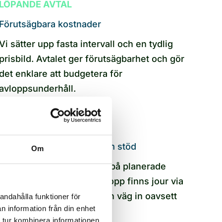
LÖPANDE AVTAL
Förutsägbara kostnader
Vi sätter upp fasta intervall och en tydlig
prisbild. Avtalet ger förutsägbarhet och gör
det enklare att budgetera för
avloppsunderhåll.
AKUT OCH PLANERAT
Schema som bas, jour som stöd
Om
Serviceupplägget bygger på planerade
insatser, men vid akuta stopp finns jour via
våra spoltjänster. Ni har en väg in oavsett
andahålla funktioner för
n information från din enhet
situation.
 tur kombinera informationen