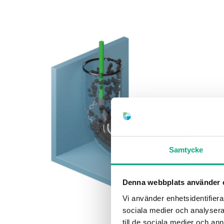
Samtycke
Denna webbplats använder 
Vi använder enhetsidentifierar
sociala medier och analysera 
till de sociala medier och a