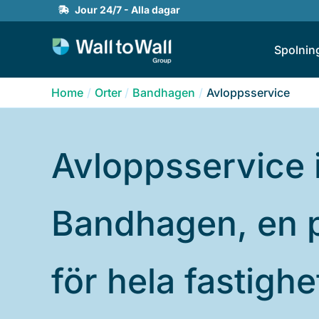
Skip
Jour 24/7 - Alla dagar
to
Spolnin
content
Home
Orter
Bandhagen
Avloppsservice
Avloppsservice 
Bandhagen, en 
för hela fastigh