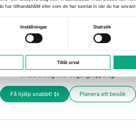
samarbetet enklare och tryggare.
har tillhandahållit eller som de har samlat in när du har använt 
Inställningar
Statistik
Boka avloppsservice i Bandhagen
Tillåt urval
 i Bandhagen från 2 600 kr inkl. moms efter ROT. R
avtalsförslag eller engångsuppdrag.
Få hjälp snabbt!
Planera ett besök