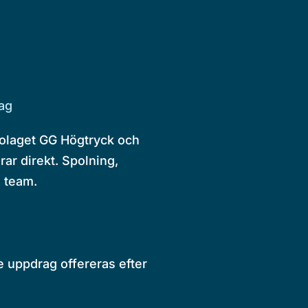
ag
bolaget GG Högtryck och
ar direkt. Spolning,
 team.
e uppdrag offereras efter