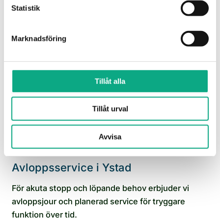
huvudledningarna.
Statistik
Stamspolning i Ystad
Marknadsföring
Tillåt alla
Tillåt urval
Avvisa
Avloppsservice i Ystad
För akuta stopp och löpande behov erbjuder vi
avloppsjour och planerad service för tryggare
funktion över tid.