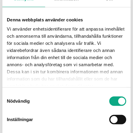
En effektiv insats som rengör rören invändigt,
förbättrar flödet och minskar risken för stopp.
Denna webbplats använder cookies
Avloppsspolning i Ystad
Vi använder enhetsidentifierare för att anpassa innehållet
och annonserna till användarna, tillhandahålla funktioner
för sociala medier och analysera vår trafik. Vi
vidarebefordrar även sådana identifierare och annan
information från din enhet till de sociala medier och
annons- och analysföretag som vi samarbetar med.
Dessa kan i sin tur kombinera informationen med annan
information som du har tillhandahållit eller som de har
samlat in när du har använt deras tjänster.
Samtyckesval
Nödvändig
Stamspolning i Ystad
Inställningar
Grundlig rengöring av stammarna som tar bort
avlagringar och återställer flödet i