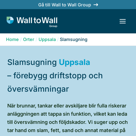
Skip
Gå till Wall to Wall Group
to
content
Home
Orter
Uppsala
Slamsugning
Slamsugning
Uppsala
– förebygg driftstopp och
översvämningar
När brunnar, tankar eller avskiljare blir fulla riskerar
anläggningen att tappa sin funktion, vilket kan leda
till översvämning och följdskador. Vi suger upp och
tar hand om slam, fett, sand och annat material på