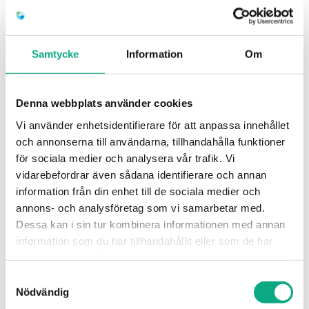
fastigheter och hjälper privatpersoner,
bostadsrättsföreningar, företag och
fastighetsägare att undvika stopp och följdproblem
Samtycke
Information
Om
innan de hinner bli stora.
Med egna tekniker och välutrustade spol- och
Denna webbplats använder cookies
sugbilar kan vi jobba effektivt och strukturerat med
Vi använder enhetsidentifierare för att anpassa innehållet
god kvalitet. Du får tydlig återrapportering och ett
och annonserna till användarna, tillhandahålla funktioner
för sociala medier och analysera vår trafik. Vi
tryggt ansvarstagande genom hela processen, från
vidarebefordrar även sådana identifierare och annan
första samtal till färdig insats.
information från din enhet till de sociala medier och
annons- och analysföretag som vi samarbetar med.
Dessa kan i sin tur kombinera informationen med annan
information som du har tillhandahållit eller som de har
samlat in när du har använt deras tjänster.
Samtyckesval
Nödvändig