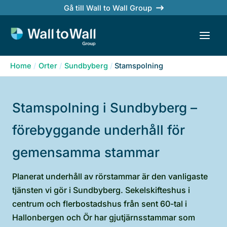
Skip
Gå till Wall to Wall Group
to
content
Home
Orter
Sundbyberg
Stamspolning
Stamspolning i Sundbyberg –
förebyggande underhåll för
gemensamma stammar
Planerat underhåll av rörstammar är den vanligaste
tjänsten vi gör i Sundbyberg. Sekelskifteshus i
centrum och flerbostadshus från sent 60-tal i
Hallonbergen och Ör har gjutjärnsstammar som