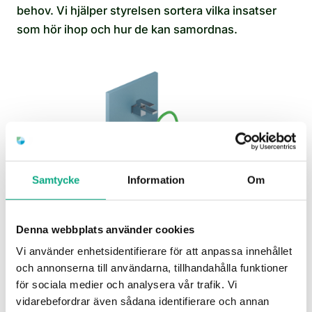
behov. Vi hjälper styrelsen sortera vilka insatser
som hör ihop och hur de kan samordnas.
Samtycke
Information
Om
Avloppsspolning i Sundbyberg
Denna webbplats använder cookies
Spolbil som rensar bort avlagringar och hjälper dig
Vi använder enhetsidentifierare för att anpassa innehållet
få tillbaka ett jämnt flöde i avloppet.
och annonserna till användarna, tillhandahålla funktioner
Avloppsspolning i Sundbyberg
för sociala medier och analysera vår trafik. Vi
vidarebefordrar även sådana identifierare och annan