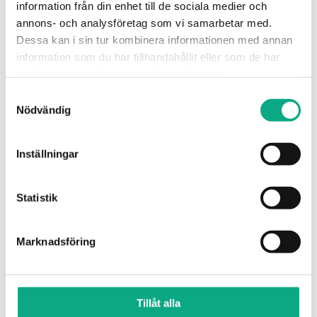
information från din enhet till de sociala medier och
annons- och analysföretag som vi samarbetar med.
Dessa kan i sin tur kombinera informationen med annan
information som du har tillhandahållit eller som de har
samlat in när du har använt deras tjänster.
Samtyckesval
Nödvändig
Inställningar
Underhållsspolning i Sundbyberg
Återkommande spolning som håller rören i gott
Statistik
skick och förebygger att beläggningar byggs upp i
systemet.
Marknadsföring
Underhållsspolning i Sundbyberg
Tillåt alla