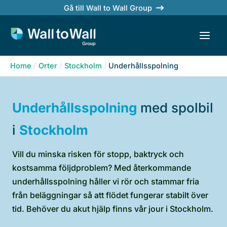
Skip
Gå till Wall to Wall Group
to
content
Home
Orter
Stockholm
Underhållsspolning
Underhållsspolning
med spolbil
i
Stockholm
Vill du minska risken för stopp, baktryck och
kostsamma följdproblem? Med återkommande
underhållsspolning håller vi rör och stammar fria
från beläggningar så att flödet fungerar stabilt över
tid. Behöver du akut hjälp finns vår jour i Stockholm.