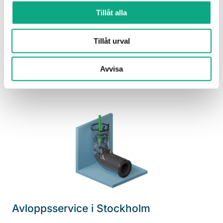
Högtrycksspolning i Stockholm
Tillåt alla
Fett, slam och avlagringar spolar bort med
högtrycksspolning och flödet återställs på ett
Tillåt urval
skonsamt sätt.
Högtrycksspolning i Stockholm
Avvisa
Avloppsservice i Stockholm