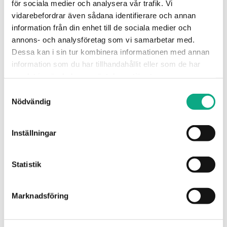
för sociala medier och analysera vår trafik. Vi
vidarebefordrar även sådana identifierare och annan
Avloppsspolning i Stockholm
information från din enhet till de sociala medier och
annons- och analysföretag som vi samarbetar med.
Spolbil som rensar bort avlagringar och hjälper dig
Dessa kan i sin tur kombinera informationen med annan
få tillbaka ett jämnt flöde när avloppet börjar strula.
information som du har tillhandahållit eller som de har
samlat in när du har använt deras tjänster.
Avloppsspolning i Stockholm
Samtyckesval
Nödvändig
Inställningar
Statistik
Marknadsföring