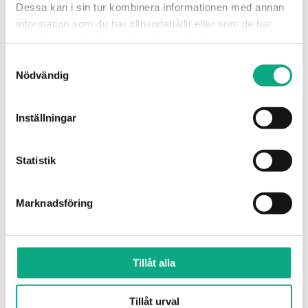
Dessa kan i sin tur kombinera informationen med annan
information som du har tillhandahållit eller som de har
samlat in när du har använt deras tjänster.
Samtyckesval
Nödvändig
Inställningar
Högtrycksspolning i Spånga
Statistik
Med effektiv högtrycksspolning rensas ledningarna
och flödet återställs. Fett och avlagringar spolas
Marknadsföring
bort skonsamt.
Högtrycksspolning i Spånga
Tillåt alla
Tillåt urval