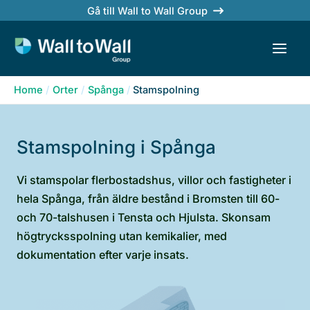
Skip
Gå till Wall to Wall Group
to
content
Home
Orter
Spånga
Stamspolning
Stamspolning i Spånga
Vi stamspolar flerbostadshus, villor och fastigheter i
hela Spånga, från äldre bestånd i Bromsten till 60-
och 70-talshusen i Tensta och Hjulsta. Skonsam
högtrycksspolning utan kemikalier, med
dokumentation efter varje insats.