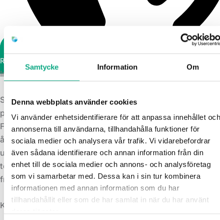
Ring kundtjänst
Samtycke
Information
Om
Inte en förmedlingstjänst
Slamsugning i Partille utan underleverantörer och utan
Denna webbplats använder cookies
prispåslag
Vi använder enhetsidentifierare för att anpassa innehållet oc
För restauranger som tömmer fettavskiljare
annonserna till användarna, tillhandahålla funktioner för
återkommande är direktrelationen värdefull. Inga
sociala medier och analysera vår trafik. Vi vidarebefordrar
underleverantörer mellan dig och bilens förare. Vid akuta
även sådana identifierare och annan information från din
enhet till de sociala medier och annons- och analysföretag
tömningar ringer du 010 6000 744 och jourbilen rullar
som vi samarbetar med. Dessa kan i sin tur kombinera
från Göteborg så fort som möjligt.
informationen med annan information som du har
tillhandahållit eller som de har samlat in när du har använt
KONTAKT
deras tjänster.