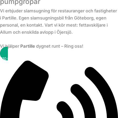
pumpgropar
Vi erbjuder slamsugning för restauranger och fastigheter
i Partille. Egen slamsugningsbil från Göteborg, egen
personal, en kontakt. Vart vi kör mest: fettavskiljare i
Allum och enskilda avlopp i Öjersjö.
Vi hjälper
Partille
dygnet runt – Ring oss!
010 6000 740