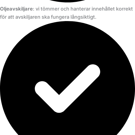
Oljeavskiljare
: vi tömmer och hanterar innehållet korrekt
för att avskiljaren ska fungera långsiktigt.