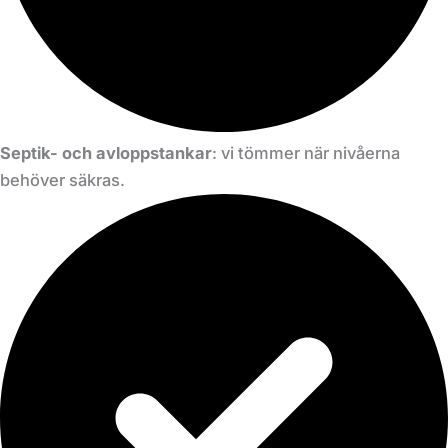
Septik- och avloppstankar
: vi tömmer när nivåerna
behöver säkras.