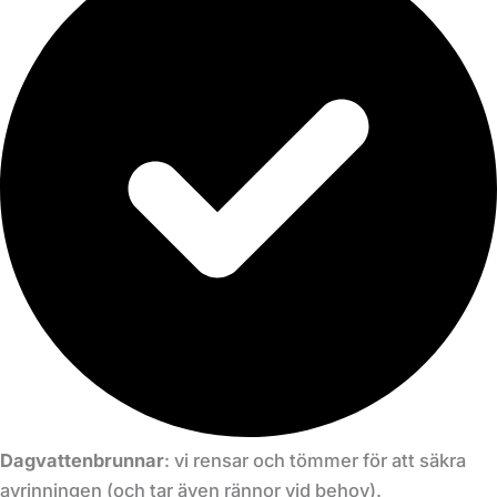
Dagvattenbrunnar
: vi rensar och tömmer för att säkra
avrinningen (och tar även rännor vid behov).