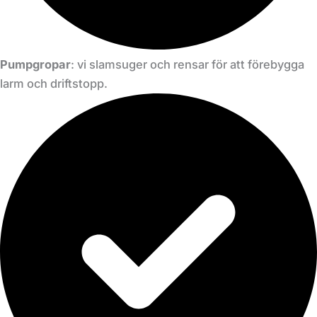
Pumpgropar
: vi slamsuger och rensar för att förebygga
larm och driftstopp.