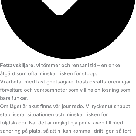
Fettavskiljare
: vi tömmer och rensar i tid – en enkel
åtgärd som ofta minskar risken för stopp.
Vi arbetar med fastighetsägare, bostadsrättsföreningar,
förvaltare och verksamheter som vill ha en lösning som
bara funkar.
Om läget är akut finns vår jour redo. Vi rycker ut snabbt,
stabiliserar situationen och minskar risken för
följdskador. När det är möjligt hjälper vi även till med
sanering på plats, så att ni kan komma i drift igen så fort