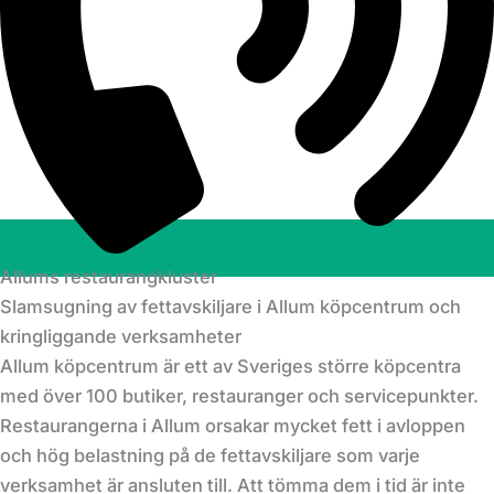
Allums restaurangkluster
Slamsugning av fettavskiljare i Allum köpcentrum och
kringliggande verksamheter
Allum köpcentrum är ett av Sveriges större köpcentra
med över 100 butiker, restauranger och servicepunkter.
Restaurangerna i Allum orsakar mycket fett i avloppen
och hög belastning på de fettavskiljare som varje
verksamhet är ansluten till. Att tömma dem i tid är inte