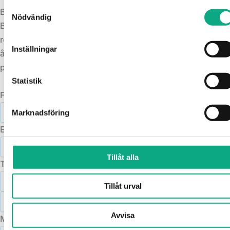
Samtyckesval
Begär slamsugning i Partille
Nödvändig
Behöver du hjälp med spolning, slamsugning eller
rörinspektion i Partille? Skicka in en förfrågan så
Inställningar
återkommer vi snabbt med förslag och prisuppgift. Vill du
prata direkt, ring oss på 010 6000 740.
Statistik
Fullständigt namn
Marknadsföring
E-postadress
Tillåt alla
Telefonnummer
Tillåt urval
Avvisa
Meddelande