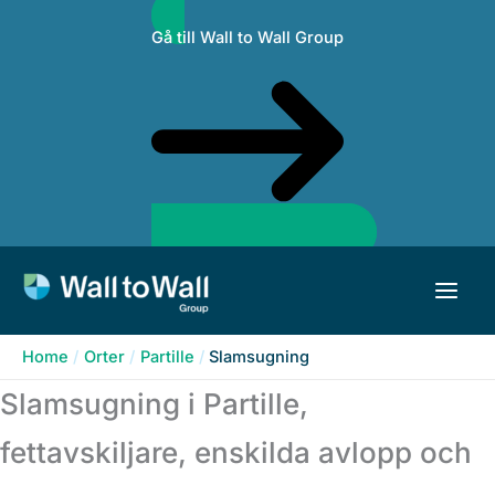
Skip
Gå till Wall to Wall Group
to
content
Home
Orter
Partille
Slamsugning
Slamsugning i Partille,
fettavskiljare, enskilda avlopp och