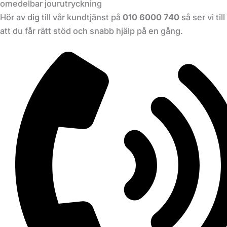
omedelbar jourutryckning
Hör av dig till vår kundtjänst på
010 6000 740
så ser vi till
att du får rätt stöd och snabb hjälp på en gång.