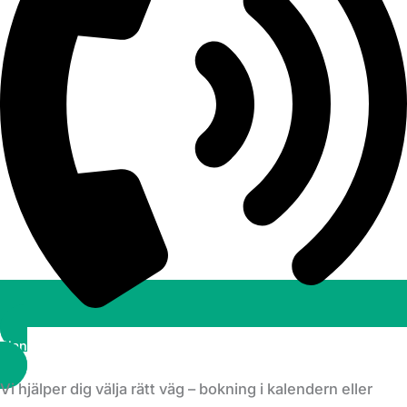
Planera ett besök
Vi hjälper dig välja rätt väg – bokning i kalendern eller