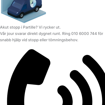
Akut stopp i Partille? Vi rycker ut.
Vår jour svarar direkt dygnet runt. Ring 010 6000 744 för
snabb hjälp vid stopp eller tömningsbehov.