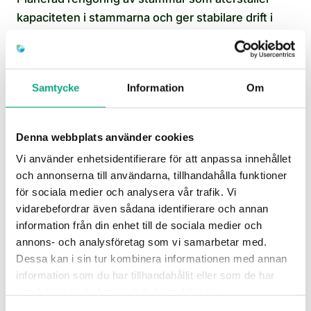
kapaciteten i stammarna och ger stabilare drift i
fastigheten.
Stamspolning i Österskär
Samtycke
Information
Om
Denna webbplats använder cookies
Vi använder enhetsidentifierare för att anpassa innehållet
och annonserna till användarna, tillhandahålla funktioner
för sociala medier och analysera vår trafik. Vi
vidarebefordrar även sådana identifierare och annan
information från din enhet till de sociala medier och
annons- och analysföretag som vi samarbetar med.
Avloppsspolning i Österskär
Dessa kan i sin tur kombinera informationen med annan
information som du har tillhandahållit eller som de har
Spolbil som rensar bort avlagringar och hjälper dig
samlat in när du har använt deras tjänster.
få tillbaka ett jämnt flöde när avloppet börjar strula.