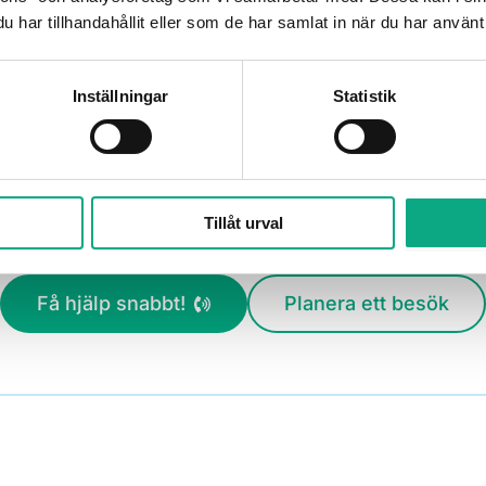
har tillhandahållit eller som de har samlat in när du har använt 
Inställningar
Statistik
Boka högtrycksspolning i Mölndal
i Mölndal från 2 275 kr inkl. moms efter ROT. Ring 
Tillåt urval
av högtrycksuppdrag i industri eller fastighet.
Få hjälp snabbt!
Planera ett besök