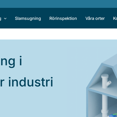
g
Slamsugning
Rörinspektion
Våra orter
K
ng i
r industri