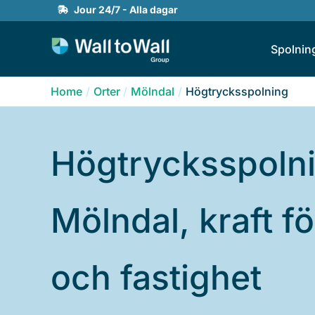
Skip
Jour 24/7 - Alla dagar
to
Spolnin
content
Home
Orter
Mölndal
Högtrycksspolning
Högtrycksspolni
Mölndal, kraft fö
och fastighet