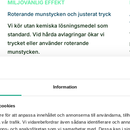
MILJÖVÄNLIG EFFEKT
Roterande munstycken och justerat tryck
Vi kör utan kemiska lösningsmedel som
standard. Vid hårda avlagringar ökar vi
trycket eller använder roterande
munstycken.
INTE EN FÖRMEDLINGSTJÄNST
Samma företag hela vägen
Information
Spolbilarna är våra egna och teknikerna
våra anställda. Inga underleverantörer,
cookies
ingen vidareförmedling mellan beställning
e för att anpassa innehållet och annonserna till användarna, tillh
vår trafik. Vi vidarebefordrar även sådana identifierare och anna
och utförande.
nnons- och analysföretag som vi samarbetar med. Dessa kan i sin