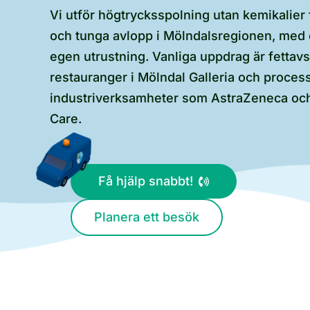
Vi utför högtrycksspolning utan kemikalier f
och tunga avlopp i Mölndalsregionen, med
egen utrustning. Vanliga uppdrag är fettavs
restauranger i Mölndal Galleria och proces
industriverksamheter som AstraZeneca oc
Care.
Få hjälp snabbt!
Planera ett besök