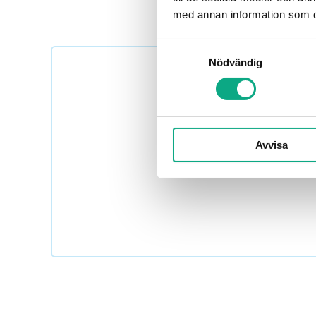
med annan information som du 
Samtyckesval
Nödvändig
Boka högtrycksspolning 
Avvisa