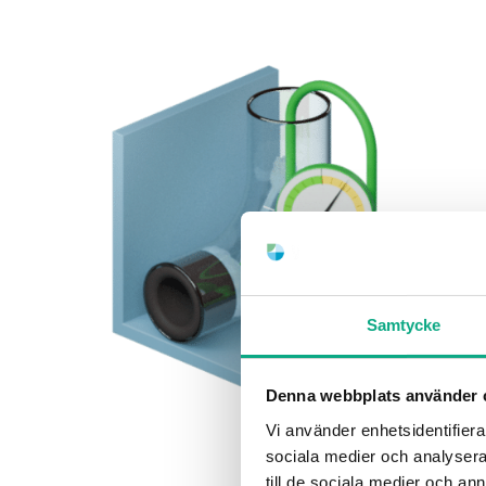
Samtycke
Denna webbplats använder 
Vi använder enhetsidentifierar
sociala medier och analysera 
till de sociala medier och a