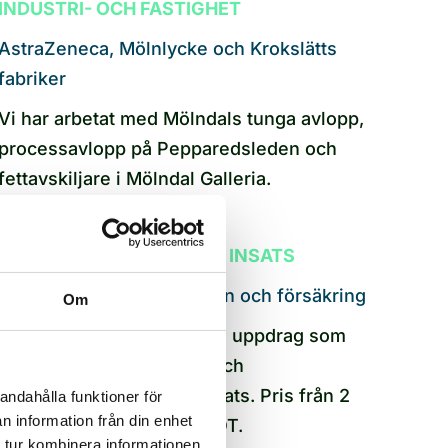
INDUSTRI- OCH FASTIGHET
AstraZeneca, Mölnlycke och Krokslätts
fabriker
Vi har arbetat med Mölndals tunga avlopp,
processavlopp på Pepparedsleden och
fettavskiljare i Mölndal Galleria.
RAPPORT EFTER UTFÖRD INSATS
Dokumentation för revision och försäkring
Om
Skriftlig rapport efter varje uppdrag som
beskriver fynd, åtgärder och
rekommenderad nästa insats. Pris från 2
andahålla funktioner för
n information från din enhet
275 kr inkl. moms efter ROT.
 tur kombinera informationen