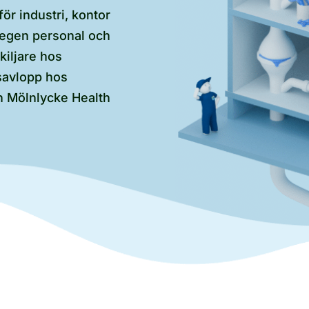
ör industri, kontor
 egen personal och
kiljare hos
savlopp hos
h Mölnlycke Health