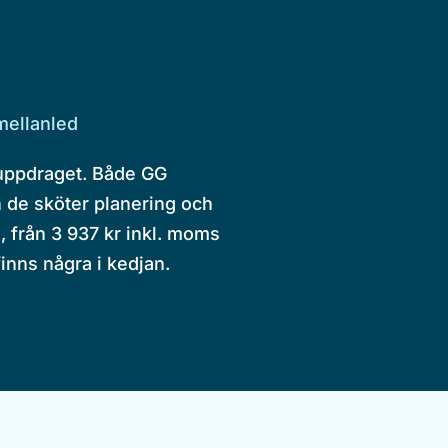
mellanled
 uppdraget. Både GG
h de sköter planering och
d, från 3 937 kr inkl. moms
finns några i kedjan.