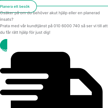
Planera ett besök
Osäker på om du behöver akut hjälp eller en planerad
insats?
Prata med vår kundtjänst på 010 6000 740 så ser vi till att
du får rätt hjälp för just dig!
Ring kundtjänst