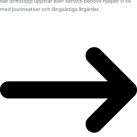
När driftstopp uppstår eller service behövs hjälper vi till
med jourinsatser och långsiktiga åtgärder.