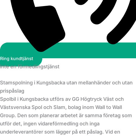
Ring kundtjänst
Inte en förmedlingstjänst
Stamspolning i Kungsbacka utan mellanhänder och utan
prispåslag
Spolbil i Kungsbacka utförs av GG Högtryck Väst och
Västsvenska Spol och Slam, bolag inom Wall to Wall
Group. Den som planerar arbetet är samma företag som
utför det, ingen vidareförmedling och inga
underleverantörer som lägger på ett påslag. Vid en