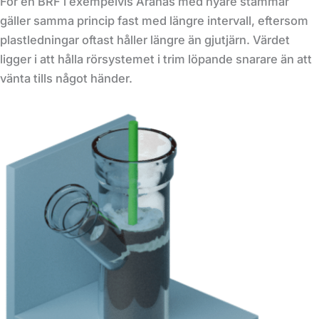
För en BRF i exempelvis Aranäs med nyare stammar
gäller samma princip fast med längre intervall, eftersom
plastledningar oftast håller längre än gjutjärn. Värdet
ligger i att hålla rörsystemet i trim löpande snarare än att
vänta tills något händer.