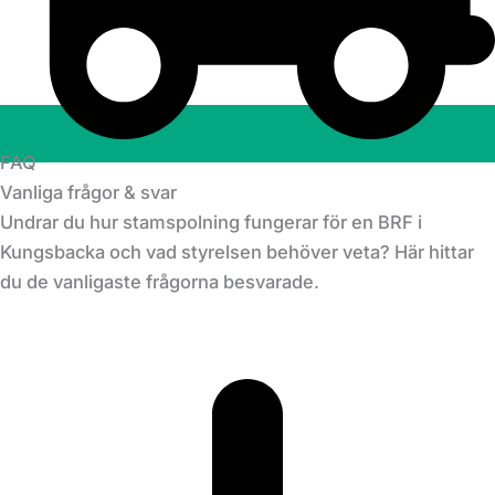
FAQ
Vanliga frågor & svar
Undrar du hur stamspolning fungerar för en BRF i
Kungsbacka och vad styrelsen behöver veta? Här hittar
du de vanligaste frågorna besvarade.