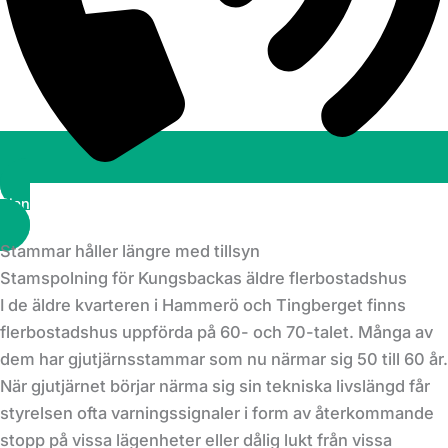
Planera ett besök
Stammar håller längre med tillsyn
Stamspolning för Kungsbackas äldre flerbostadshus
I de äldre kvarteren i Hammerö och Tingberget finns
flerbostadshus uppförda på 60- och 70-talet. Många av
dem har gjutjärnsstammar som nu närmar sig 50 till 60 år.
När gjutjärnet börjar närma sig sin tekniska livslängd får
styrelsen ofta varningssignaler i form av återkommande
stopp på vissa lägenheter eller dålig lukt från vissa