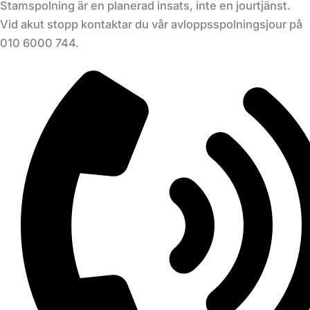
Stamspolning är en planerad insats, inte en jourtjänst.
Vid akut stopp kontaktar du vår avloppsspolningsjour på
010 6000 744.