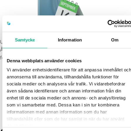
Samtycke
Information
Om
Underhållsspolning i Kungsbacka
Återkommande spolning som håller rören i gott skick och
förebygger att beläggningar byggs upp i systemet.
Denna webbplats använder cookies
Vi använder enhetsidentifierare för att anpassa innehållet oc
annonserna till användarna, tillhandahålla funktioner för
sociala medier och analysera vår trafik. Vi vidarebefordrar
även sådana identifierare och annan information från din
enhet till de sociala medier och annons- och analysföretag
som vi samarbetar med. Dessa kan i sin tur kombinera
informationen med annan information som du har
tillhandahållit eller som de har samlat in när du har använt
deras tjänster.