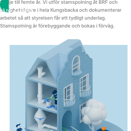
tredje till femte år. Vi utför stamspolning åt BRF och
fastighetsägare i hela Kungsbacka och dokumenterar
Få hjälp snabbt!
arbetet så att styrelsen får ett tydligt underlag.
Stamspolning är förebyggande och bokas i förväg.