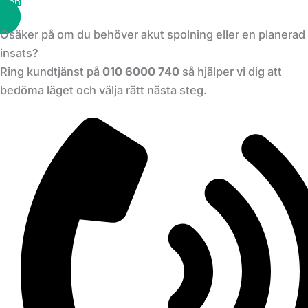
Planera ett besök
Osäker på om du behöver akut spolning eller en planerad
insats?
Ring kundtjänst på
010 6000 740
så hjälper vi dig att
bedöma läget och välja rätt nästa steg.