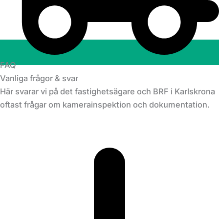
FAQ
Vanliga frågor & svar
Här svarar vi på det fastighetsägare och BRF i Karlskrona
oftast frågar om kamerainspektion och dokumentation.