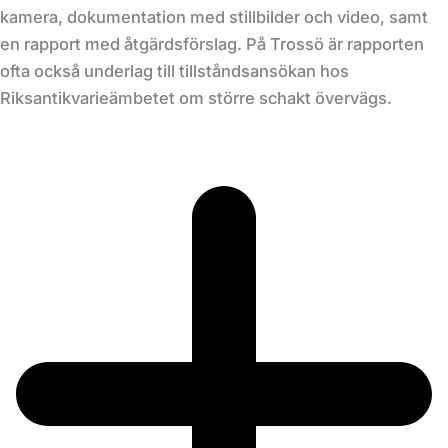
kamera, dokumentation med stillbilder och video, samt
en rapport med åtgärdsförslag. På Trossö är rapporten
ofta också underlag till tillståndsansökan hos
Riksantikvarieämbetet om större schakt övervägs.