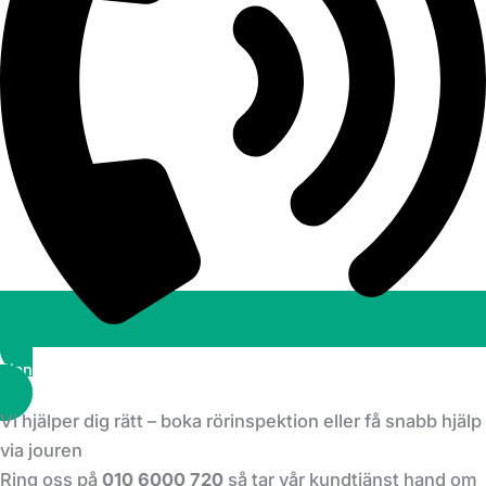
Planera ett besök
Vi hjälper dig rätt – boka rörinspektion eller få snabb hjälp
via jouren
Ring oss på
010 6000 720
så tar vår kundtjänst hand om