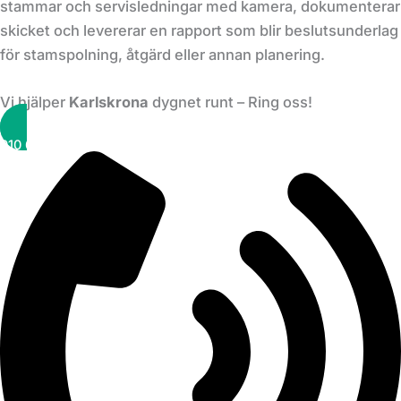
stammar och servisledningar med kamera, dokumenterar
skicket och levererar en rapport som blir beslutsunderlag
för stamspolning, åtgärd eller annan planering.
Vi hjälper
Karlskrona
dygnet runt – Ring oss!
010 6000 777