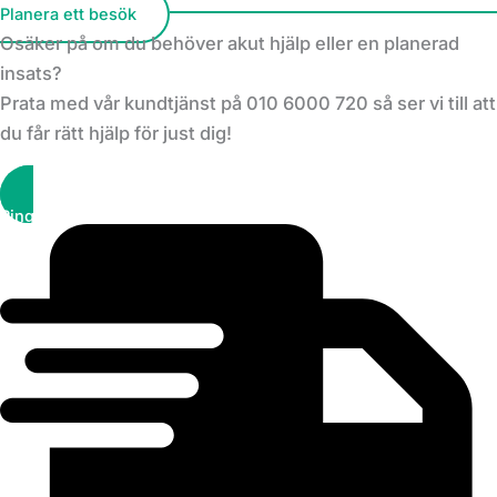
Planera ett besök
Osäker på om du behöver akut hjälp eller en planerad
insats?
Prata med vår kundtjänst på 010 6000 720 så ser vi till att
du får rätt hjälp för just dig!
Ring kundtjänst