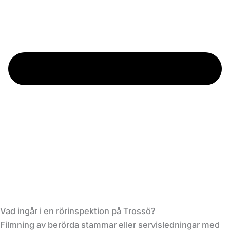
Vad ingår i en rörinspektion på Trossö?
Filmning av berörda stammar eller servisledningar med