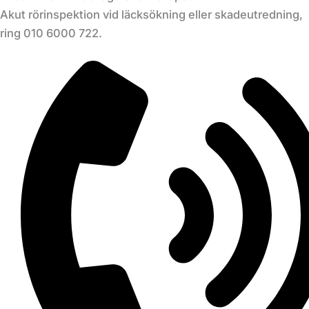
Akut rörinspektion vid läcksökning eller skadeutredning,
ring 010 6000 722.