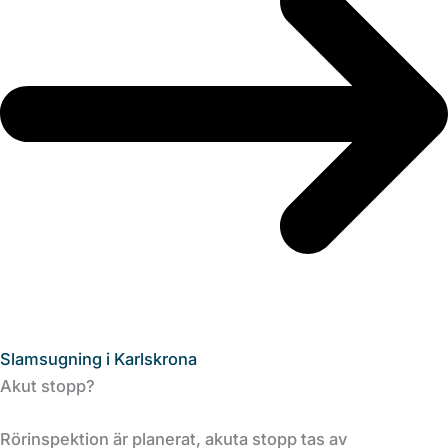
Slamsugning i Karlskrona
Akut stopp?
Rörinspektion är planerat, akuta stopp tas av