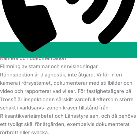
Kamera och dokumentation
Filmning av stammar och servisledningar
Rörinspektion är diagnostik, inte åtgärd. Vi för in en
kamera i rörsystemet, dokumenterar med stillbilder och
video och rapporterar vad vi ser. För fastighetsägare på
Trossö är inspektionen särskilt värdefull eftersom större
schakt i världsarvs-zonen kräver tillstånd från
Riksantikvarieämbetet och Länsstyrelsen, och då behövs
ett tydligt skäl för åtgärden, exempelvis dokumenterat
rörbrott eller svacka.