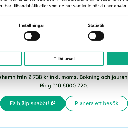
har tillhandahållit eller som de har samlat in när du har använt 
och skriver rapporten. En kontakt, en
faktura.
Inställningar
Statistik
Tillåt urval
Boka slamsugning i Karlshamn
shamn från 2 738 kr inkl. moms. Bokning och jouranm
Ring 010 6000 720.
Få hjälp snabbt!
Planera ett besök