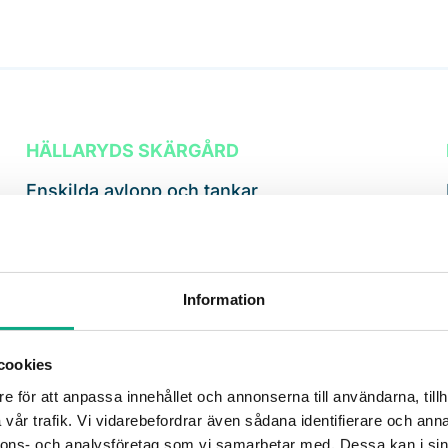
HÄLLARYDS SKÄRGÅRD
Enskilda avlopp och tankar
Vi tömmer trekammarbrunnar och slutna
tankar i kustnära fastigheter och
skärgårdsbestånd.
Information
cookies
INTE EN FÖRMEDLINGSTJÄNST
e för att anpassa innehållet och annonserna till användarna, tillh
Vi äger bilen själva
vår trafik. Vi vidarebefordrar även sådana identifierare och anna
nnons- och analysföretag som vi samarbetar med. Dessa kan i sin
Det är vi som kör bilen, tömmer brunnen