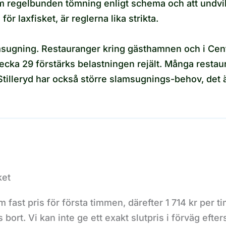
m regelbunden tömning enligt schema och att undvik
r laxfisket, är reglerna lika strikta.
amsugning. Restauranger kring gästhamnen och i Ce
vecka 29 förstärks belastningen rejält. Många resta
Stilleryd har också större slamsugnings-behov, det ä
ket
fast pris för första timmen, därefter 1 714 kr per t
ort. Vi kan inte ge ett exakt slutpris i förväg efter