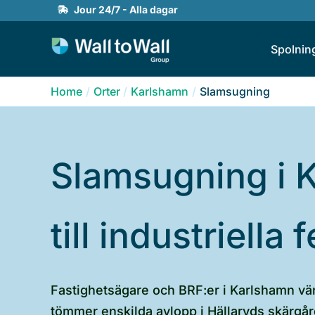
Skip
Jour 24/7 - Alla dagar
to
Spolnin
content
Home
Orter
Karlshamn
Slamsugning
Slamsugning i K
till industriella 
Fastighetsägare och BRF:er i Karlshamn vänd
tömmer enskilda avlopp i Hällaryds skärgår