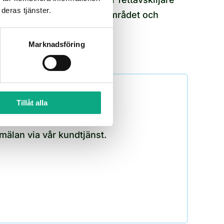
deras tjänster.
kring gästhamnen, AAK-området och
Stilleryd.
Marknadsföring
Tillåt alla
älan via vår kundtjänst.