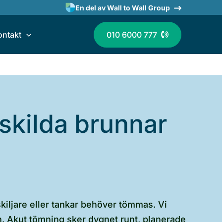
En del av Wall to Wall Group
ontakt
010 6000 777
skilda brunnar
kiljare eller tankar behöver tömmas. Vi
n. Akut tömning sker dygnet runt, planerade