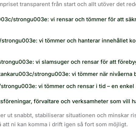
priset transparent från start och allt utöver det red
/strongu003e: vi rensar och tömmer för att säkra
rongu003e: vi tömmer och hanterar innehållet korre
gu003e: vi slamsuger och rensar för att förebygg
ankaru003c/strongu003e: vi tömmer när nivåerna b
rongu003e: vi tömmer och rensar i tid – en enkel å
tsföreningar, förvaltare och verksamheter som vill h
er ut snabbt, stabiliserar situationen och minskar ri
å att ni kan komma i drift igen så fort som möjligt.