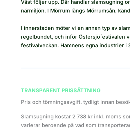
Väst följer upp. Där handlar slamsugning o
närmiljön. I Mörrum längs Mörrumsån, känd fö
I innerstaden möter vi en annan typ av sl
regelbundet, och inför Östersjöfestivalen 
festivalveckan. Hamnens egna industrier i 
TRANSPARENT PRISSÄTTNING
Pris och tömningsavgift, tydligt innan besö
Slamsugning kostar 2 738 kr inkl. moms som 
varierar beroende på vad som transporteras b