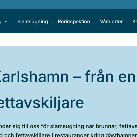
g
Slamsugning
Rörinspektion
Våra orter
K
arlshamn – från en
fettavskiljare
er sig till oss för slamsugning när brunnar, fettavs
d och fettavskiljare i restauranger kring gästhamne