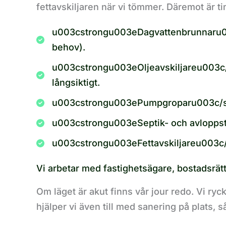
fettavskiljaren när vi tömmer. Däremot är tim
u003cstrongu003eDagvattenbrunnaru003c
behov).
u003cstrongu003eOljeavskiljareu003c/st
långsiktigt.
u003cstrongu003ePumpgroparu003c/stron
u003cstrongu003eSeptik- och avloppst
u003cstrongu003eFettavskiljareu003c/st
Vi arbetar med fastighetsägare, bostadsrät
Om läget är akut finns vår jour redo. Vi ryck
hjälper vi även till med sanering på plats, s