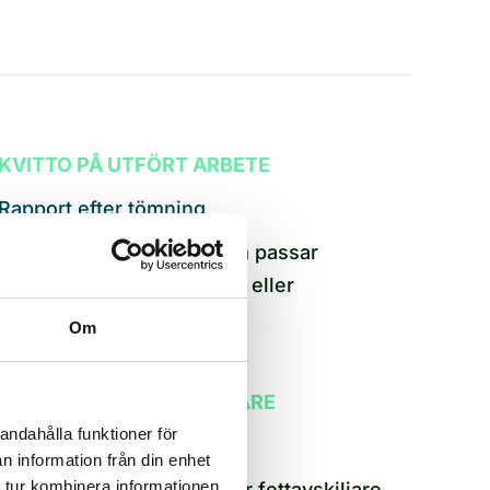
KVITTO PÅ UTFÖRT ARBETE
Rapport efter tömning
Du får dokumentation som passar
Miljöförbundet, försäkring eller
fastighetens egen pärm.
Om
HAMNENS FETTAVSKILJARE
andahålla funktioner för
Restauranger och industri
n information från din enhet
 tur kombinera informationen
Tömning enligt schema för fettavskiljare