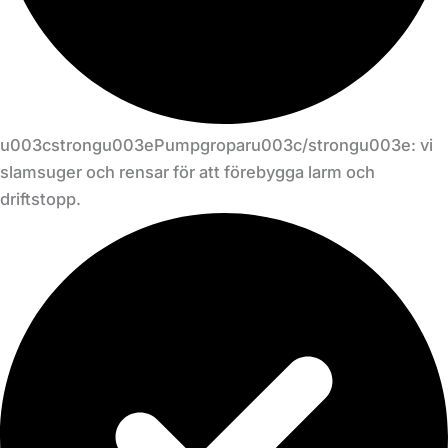
u003cstrongu003ePumpgroparu003c/strongu003e: vi
slamsuger och rensar för att förebygga larm och
driftstopp.