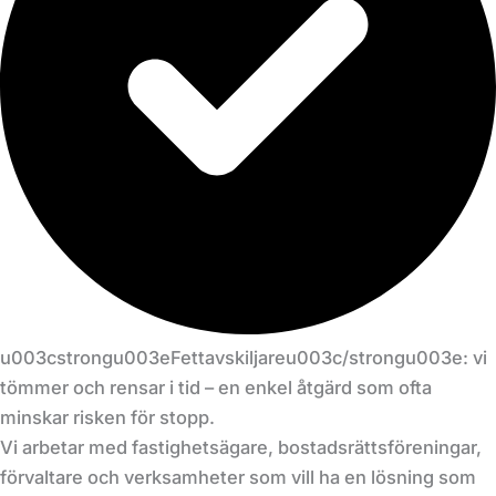
u003cstrongu003eFettavskiljareu003c/strongu003e: vi
tömmer och rensar i tid – en enkel åtgärd som ofta
minskar risken för stopp.
Vi arbetar med fastighetsägare, bostadsrättsföreningar,
förvaltare och verksamheter som vill ha en lösning som