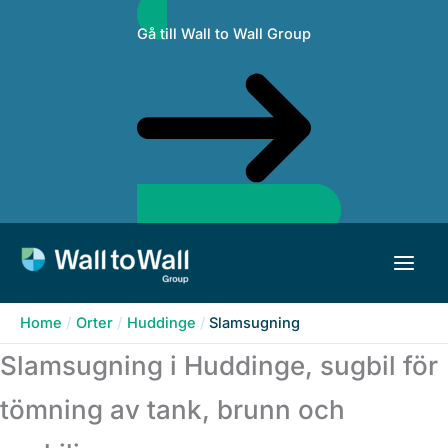
Skip
Gå till Wall to Wall Group
to
content
Home
Orter
Huddinge
Slamsugning
Slamsugning i Huddinge, sugbil för
tömning av tank, brunn och