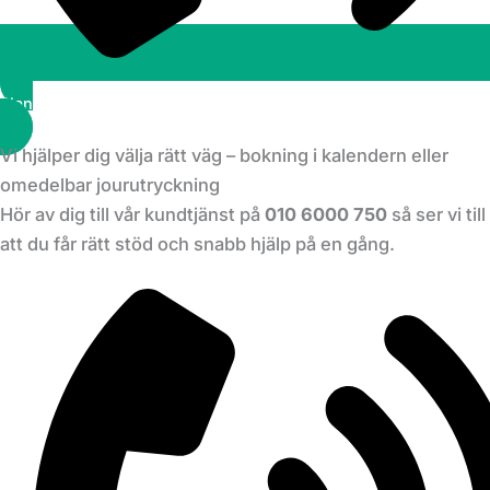
Planera ett besök
Vi hjälper dig välja rätt väg – bokning i kalendern eller
omedelbar jourutryckning
Hör av dig till vår kundtjänst på
010 6000 750
så ser vi till
att du får rätt stöd och snabb hjälp på en gång.