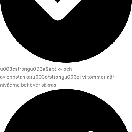
u003cstrongu003eSeptik- och
avloppstankaru003c/strongu003e: vi tömmer när
nivåerna behöver säkras.