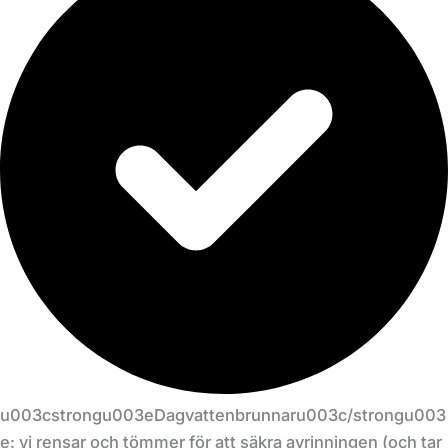
u003cstrongu003eDagvattenbrunnaru003c/strongu003
e: vi rensar och tömmer för att säkra avrinningen (och tar