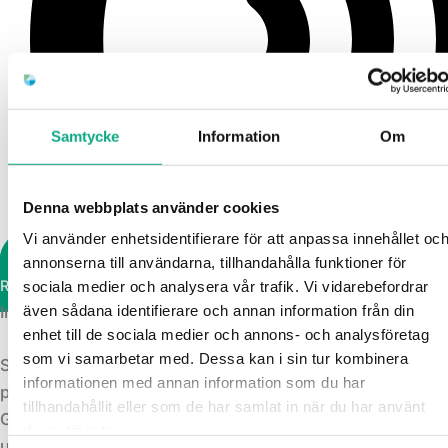
Samtycke
Information
Om
Denna webbplats använder cookies
Vi använder enhetsidentifierare för att anpassa innehållet oc
annonserna till användarna, tillhandahålla funktioner för
Ring kundtjänst
sociala medier och analysera vår trafik. Vi vidarebefordrar
Inte en förmedlingstjänst
även sådana identifierare och annan information från din
enhet till de sociala medier och annons- och analysföretag
som vi samarbetar med. Dessa kan i sin tur kombinera
Slamsugning i Huddinge i egen regi från första samtal till
informationen med annan information som du har
protokoll
tillhandahållit eller som de har samlat in när du har använt
GG Högtryck tar emot beställningen, kör ut sugbilen och
deras tjänster.
utför tömningen. Ingen extern part lägger på påslag