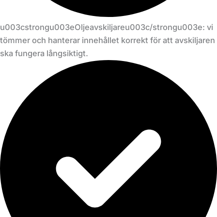
u003cstrongu003eOljeavskiljareu003c/strongu003e: vi
tömmer och hanterar innehållet korrekt för att avskiljaren
ska fungera långsiktigt.