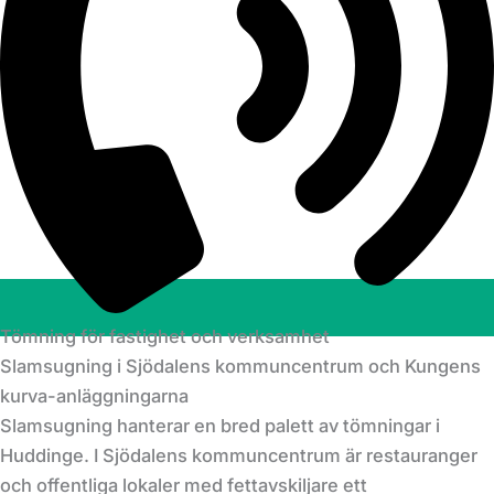
Tömning för fastighet och verksamhet
Slamsugning i Sjödalens kommuncentrum och Kungens
kurva-anläggningarna
Slamsugning hanterar en bred palett av tömningar i
Huddinge. I Sjödalens kommuncentrum är restauranger
och offentliga lokaler med fettavskiljare ett