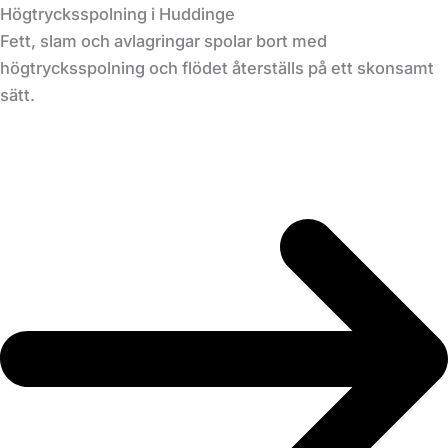
Högtrycksspolning i Huddinge
Fett, slam och avlagringar spolar bort med
högtrycksspolning och flödet återställs på ett skonsamt
sätt.