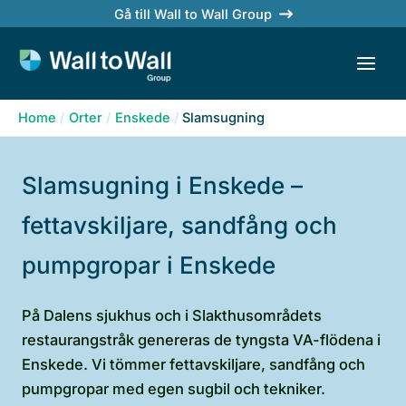
Skip
Gå till Wall to Wall Group
to
content
Home
Orter
Enskede
Slamsugning
Slamsugning i Enskede –
fettavskiljare, sandfång och
pumpgropar i Enskede
På Dalens sjukhus och i Slakthusområdets
restaurangstråk genereras de tyngsta VA-flödena i
Enskede. Vi tömmer fettavskiljare, sandfång och
pumpgropar med egen sugbil och tekniker.