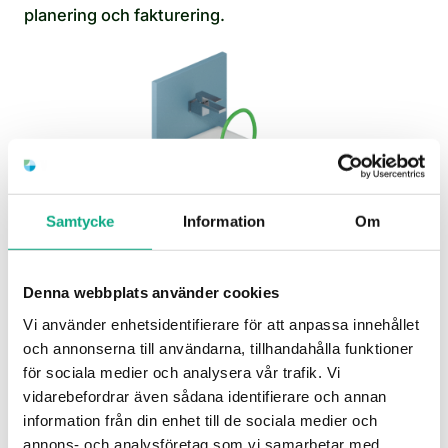
planering och fakturering.
Samtycke
Information
Om
Avloppsspolning i Enskede
Vi åtgärdar stopp och får fart på avrinningen med
Denna webbplats använder cookies
effektiv spolning, så att flödet fungerar som det
Vi använder enhetsidentifierare för att anpassa innehållet
ska igen.
och annonserna till användarna, tillhandahålla funktioner
för sociala medier och analysera vår trafik. Vi
Avloppsspolning i Enskede
vidarebefordrar även sådana identifierare och annan
information från din enhet till de sociala medier och
annons- och analysföretag som vi samarbetar med.