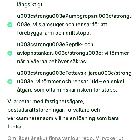
långsiktigt.
u003cstrongu003ePumpgroparu003c/strongu
003e: vi slamsuger och rensar för att
förebygga larm och driftstopp.
u003cstrongu003eSeptik- och
avloppstankaru003c/strongu003e: vi tömmer
när nivåerna behöver säkras.
u003cstrongu003eFettavskiljareu003c/strong
u003e: vi tömmer och rensar i tid – en enkel
åtgärd som ofta minskar risken för stopp.
Vi arbetar med fastighetsägare,
bostadsrättsföreningar, förvaltare och
verksamheter som vill ha en lösning som bara
funkar.
Om läget är akut finns vår jour redo. Vi rycker ut